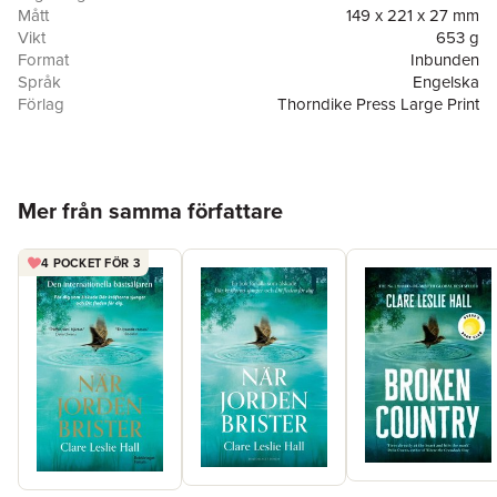
Mått
149 x 221 x 27 mm
Vikt
653 g
Format
Inbunden
Språk
Engelska
Förlag
Thorndike Press Large Print
ISBN
9781420529173
Hoppa över listan
Mer från samma författare
4 POCKET FÖR 3