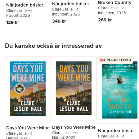
Broken Country
När jorden brister
När jorden brister
Clare Leslie Hall
Clare Leslie Hall
Clare Leslie Hall
Inbunden
, 2025
Inbunden
, 2025
Pocket
, 2026
269 kr
349 kr
129 kr
Hoppa över listan
Du kanske också är intresserad av
4 POCKET FÖR 3
Days You Were Mine
Days You Were Mine
När jorden brister
Clare Leslie Hall
Clare Leslie Hall
Clare Leslie Hall
Häftad
, 2025
Häftad
, 2025