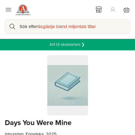
Sök efter
läsglädje bland miljontals titlar
Allt till skolstarten! ❯
Days You Were Mine
Inbunden, Engelska, 2025