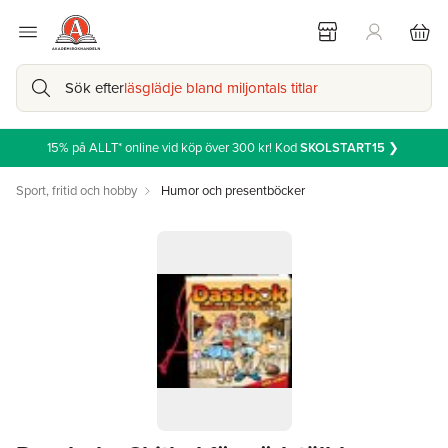
Sök efter
läsglädje bland miljontals titlar
15% på ALLT* online vid köp över 300 kr! Kod
SKOLSTART15
❯
Sport, fritid och hobby
Humor och presentböcker