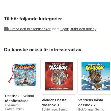
Förlag
Livsenergi
ISBN
9789198412628
Tillhör följande kategorier
Humor och presentböcker
inom
Sport, fritid och hobby
Hoppa över listan
Du kanske också är intresserad av
Dassbok : Skitkul
Världens bästa
Världens bästa
för nödställda
dassbok 3
dassbok 2
Livsenergi
Häftad
, 2023
Bokförlaget Semic
Bokförlaget Semic