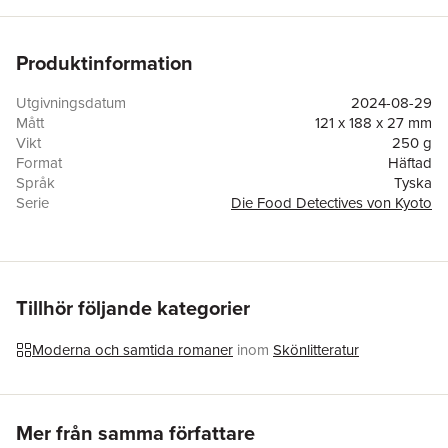
Produktinformation
Utgivningsdatum
2024-08-29
Mått
121 x 188 x 27 mm
Vikt
250 g
Format
Häftad
Språk
Tyska
Serie
Die Food Detectives von Kyoto
Antal sidor
256
Förlag
Ullstein Taschenbuchvlg.
ISBN
9783548069685
Originaltitel
Kamogawa Shokudo
Översättare
Ekaterina Mikulich
Tillhör följande kategorier
Moderna och samtida romaner
inom
Skönlitteratur
Hoppa över listan
Mer från samma författare