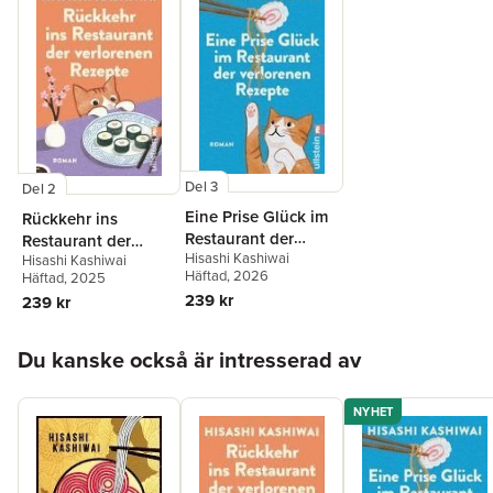
Del 3
Del 2
Eine Prise Glück im
Rückkehr ins
Restaurant der
Restaurant der
Hisashi Kashiwai
verlorenen Rezepte
Hisashi Kashiwai
verlorenen Rezepte
Häftad
, 2026
Häftad
, 2025
239 kr
239 kr
Hoppa över listan
Du kanske också är intresserad av
NYHET