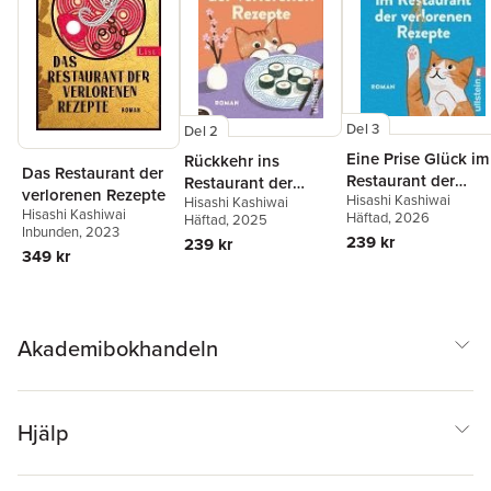
Del 3
Del 2
Eine Prise Glück im
Rückkehr ins
Das Restaurant der
Restaurant der
Restaurant der
verlorenen Rezepte
Hisashi Kashiwai
verlorenen Rezepte
Hisashi Kashiwai
verlorenen Rezepte
Hisashi Kashiwai
Häftad
, 2026
Häftad
, 2025
Inbunden
, 2023
239 kr
239 kr
349 kr
Akademibokhandeln
Hjälp