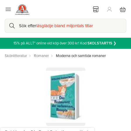
Sök efter
läsglädje bland miljontals titlar
15% på ALLT* online vid köp över 300 kr! Kod
SKOLSTART15
❯
Skönlitteratur
Romaner
Moderna och samtida romaner