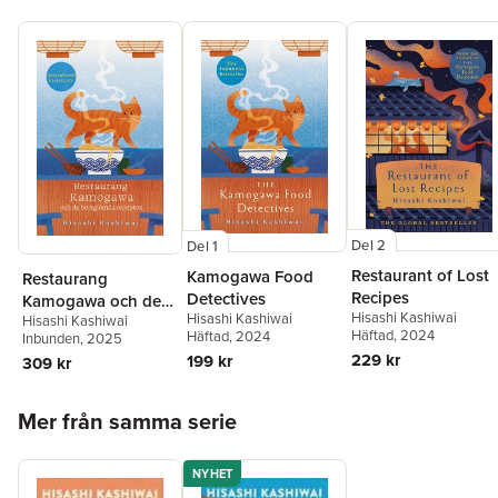
Del 2
Del 1
Restaurant of Lost
Kamogawa Food
Restaurang
Recipes
Detectives
Kamogawa och de
Hisashi Kashiwai
Hisashi Kashiwai
Hisashi Kashiwai
bortglömda
Häftad
, 2024
Häftad
, 2024
Inbunden
, 2025
recepten
229 kr
199 kr
309 kr
Hoppa över listan
Mer från samma serie
NYHET