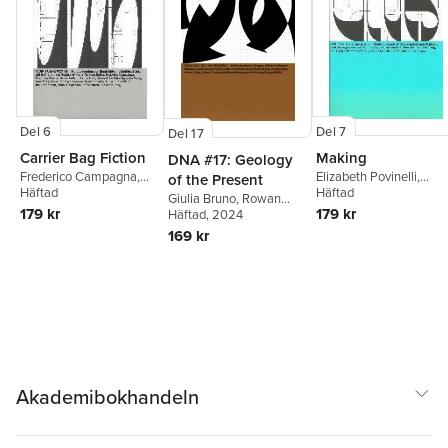
Del 6
Del 7
Del 17
Carrier Bag Fiction
Making
DNA #17: Geology
Frederico Campagna
,
Elizabeth Povinelli
,
of the Present
Dorothee Elmiger
Häftad
,
Ursula
Sophia Roosth
Häftad
,
Kaushik
Giulia Bruno
,
Rowan
K. Le Guin
,
Enis Maci
,
Sunder Rajan
,
Luis
179 kr
179 kr
Deer
Häftad
,
Armin Linke
, 2024
,
Sarah Shin
,
Mathias
Campos
,
Maria
Simon Turner
,
169 kr
Zeiske
,
HKW Berlin
Chehonadskih
,
Ana
Anthropocene Working
Guzmán
,
Hao Liang
,
Hu
Group
,
Katrin Klingan
,
Fang
,
Katrin Klingan
,
Nick Houde
Nick Houde
,
Johanna
Schindler
Akademibokhandeln