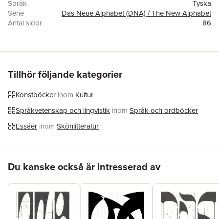
Språk
Tyska
Serie
Das Neue Alphabet (DNA) / The New Alphabet
Antal sidor
86
Förlag
Spector Books
ISBN
9783959054522
Tillhör följande kategorier
Konstböcker
inom
Kultur
Språkvetenskap och lingvistik
inom
Språk och ordböcker
Essäer
inom
Skönlitteratur
Hoppa över listan
Du kanske också är intresserad av