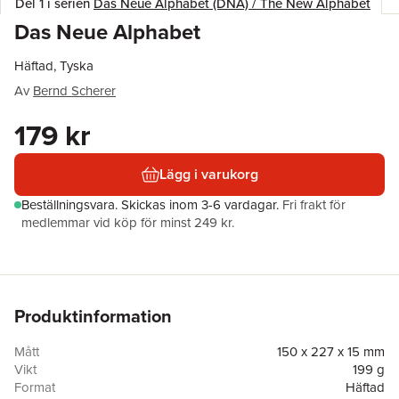
Del 1 i serien
Das Neue Alphabet (DNA) / The New Alphabet
Das Neue Alphabet
Häftad, Tyska
Av
Bernd Scherer
179 kr
Lägg i varukorg
Beställningsvara.
Skickas
inom 3-6 vardagar
.
Fri frakt för
medlemmar vid köp för minst 249 kr.
Produktinformation
Mått
150 x 227 x 15 mm
Vikt
199 g
Format
Häftad