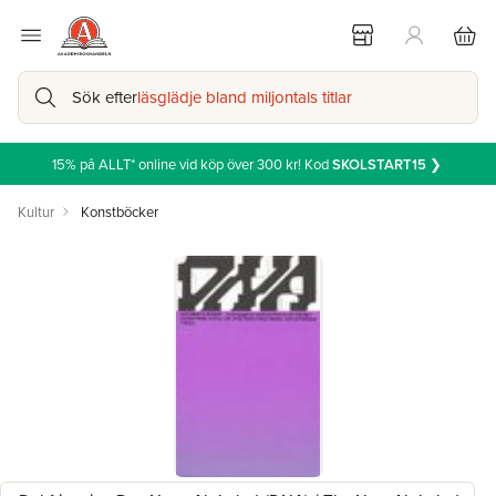
Sök efter
läsglädje bland miljontals titlar
15% på ALLT* online vid köp över 300 kr! Kod
SKOLSTART15
❯
Kultur
Konstböcker