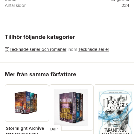
Antal sidor
224
Förlag
Vault Comics
Illustratör
Nathan C. Gooden
,
Nathan C Gooden
ISBN
9781638491835
Tillhör följande kategorier
Tecknade serier och romaner
inom
Tecknade serier
Hoppa över listan
Mer från samma författare
Stormlight Archive
Del 1