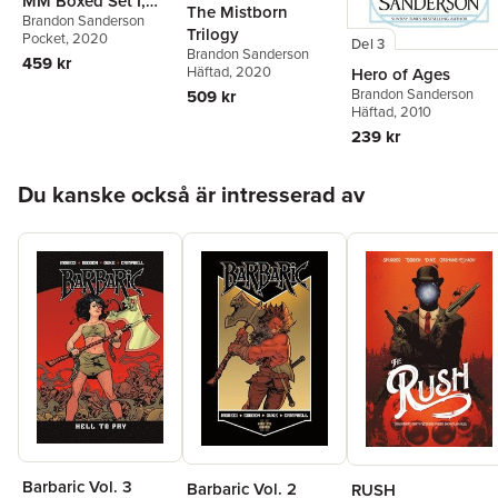
MM Boxed Set I,
The Mistborn
Brandon Sanderson
Books 1-3: The Way
Trilogy
Pocket
, 2020
of Kings, Words of
Del 3
Brandon Sanderson
459 kr
Radiance,
Häftad
, 2020
Hero of Ages
Oathbringer
Brandon Sanderson
509 kr
Häftad
, 2010
239 kr
Hoppa över listan
Du kanske också är intresserad av
Barbaric Vol. 3
Barbaric Vol. 2
RUSH