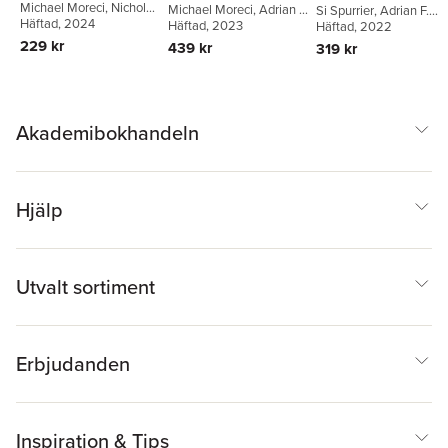
Michael Moreci
,
Nicholas
Michael Moreci
,
Adrian F.
Si Spurrier
,
Adrian F.
Eames
Häftad
,
, 2024
Adrian F. Wassel
Wassel
Häftad
, 2023
Wassel
Häftad
, 2022
229 kr
439 kr
319 kr
Akademibokhandeln
Hjälp
Utvalt sortiment
Erbjudanden
Inspiration & Tips