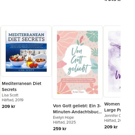
Mediterranean Diet
Secrets
Lisa Scott
Häftad
, 2019
Women of Cou
Von Gott geliebt: Ein 3-
209 kr
Large Print Edi
Minuten-Andachtsbuch
Jennifer Carter
für Teenager-Mädchen,
Evelyn Hope
Häftad
, 2025
Häftad
, 2025
um Ermutigung fürs
209 kr
259 kr
Herz zu finden