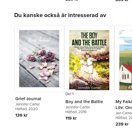
Hoppa över listan
Du kanske också är intresserad av
Del 1
Grief Journal
Boy and the Battle
My Falk
Jennifer Carter
Jennifer Carter
Life: On
Häftad
, 2020
Häftad
, 2019
British 
Jen Carte
139 kr
119 kr
Häftad
, 2
239 kr