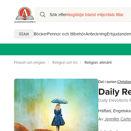
Sök efter
läsglädje bland miljontals titlar
Böcker
Pennor och tillbehör
Anteckning
Erbjudande
Allt
Filosofi och religion
Religion och tro
Religion: allmänt
Del i serien
Christia
Daily R
Daily Devotions 
Häftad, Engelska
Av
Jennifer Carte