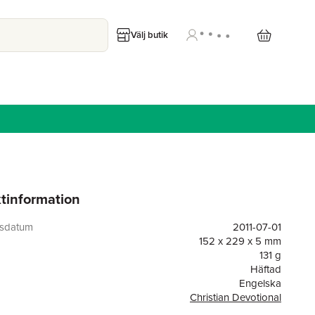
Välj butik
tinformation
gsdatum
2011-07-01
152 x 229 x 5 mm
131 g
Häftad
Engelska
Christian Devotional
or
80