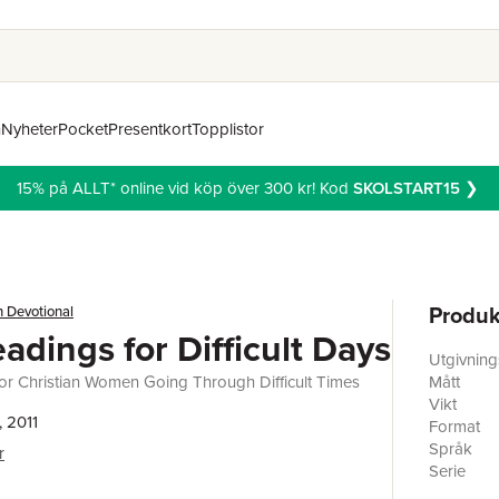
n
Nyheter
Pocket
Presentkort
Topplistor
15% på ALLT* online vid köp över 300 kr! Kod
SKOLSTART15
❯
Produk
n Devotional
eadings for Difficult Days
Utgivnin
for Christian Women Going Through Difficult Times
Mått
Vikt
, 2011
Format
Språk
r
Serie
Antal sid