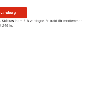
Förlag
ISBN
 varukorg
a.
Skickas
inom 5-8 vardagar
.
Fri frakt för medlemmar
t 249 kr.