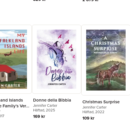
land Islands
Donne della Bibbia
Christmas Surprise
e Family's Very
Jennifer Carter
Jennifer Carter
Häftad
, 2025
Adventure
r
Häftad
, 2022
017
169 kr
109 kr