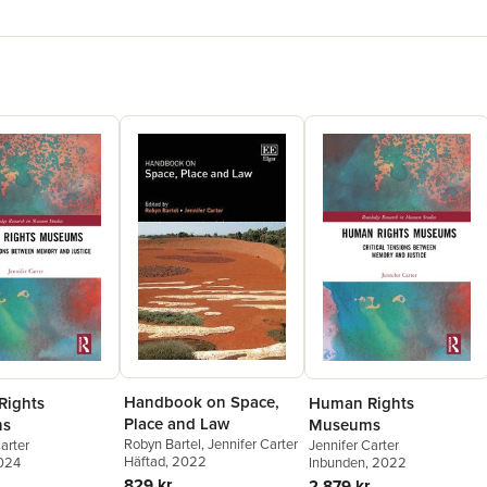
Handbook on Space,
Rights
Human Rights
Place and Law
ms
Museums
Robyn Bartel
,
Jennifer Carter
arter
Jennifer Carter
Häftad
, 2022
2024
Inbunden
, 2022
829 kr
2 879 kr