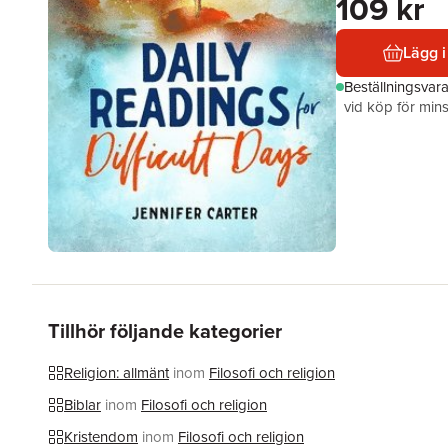
109 kr
Lägg i
Beställningsvar
vid köp för mins
Tillhör följande kategorier
Religion: allmänt
inom
Filosofi och religion
Biblar
inom
Filosofi och religion
Kristendom
inom
Filosofi och religion