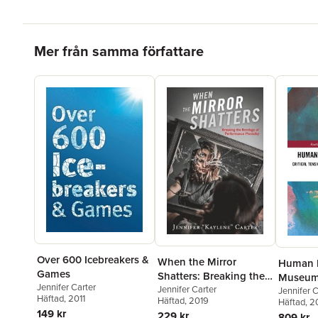
Hoppa över listan
Mer från samma författare
Over 600 Icebreakers &
When the Mirror
Human 
Games
Shatters: Breaking the
Museu
Jennifer Carter
Bondage of
Jennifer Carter
Jennifer C
Häftad
, 2011
Häftad
, 2019
Häftad
, 
Performance Mentality
149 kr
229 kr
809 kr