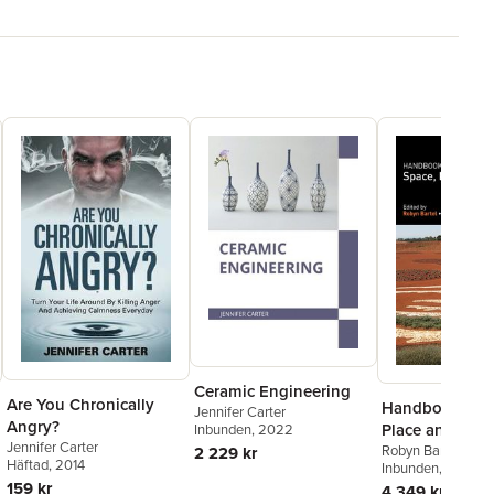
Ceramic Engineering
Are You Chronically
Handbook on 
Jennifer Carter
Angry?
Place and Law
Inbunden
, 2022
Jennifer Carter
Robyn Bartel
,
Jenn
2 229 kr
Häftad
, 2014
Inbunden
, 2021
159 kr
4 349 kr