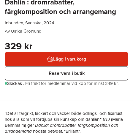
Dahlia : drömrabatter,
färgkomposition och arrangemang
Inbunden, Svenska, 2024
Av
Ulrika Grönlund
329 kr
Lägg i varukorg
Reservera i butik
Skickas
.
Fri frakt för medlemmar vid köp för minst 249 kr.
"Det är färgrikt, läckert och väcker både odlings- och fixarlust
hos alla som vill fördjupa sin kunskap om dahlian."
BTJ
(Maria
Bennmalm) ger
Dahlia: drömrabatter, färgkomposition och
arrangemang
högsta betyget. "Briljant".