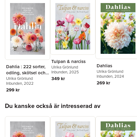
Ulrika Grönlund
är skribent och fotograf inom trädgård och
inredning. Hon driver den omåttligt populära Dahliafarmen på
Österlen. Hennes bästsäljande bok
Dahlia: 222 sorter, odling,
skötsel och inspiration
har givits ut i tre världsdelar. Detta är
hennes 6:e trädgårdsbok.
Tulpan & narciss
Dahlias
Dahlia : 222 sorter,
Ulrika Grönlund
Ulrika Grönlund
Inbunden
, 2025
odling, skötsel och
Inbunden
, 2024
349 kr
inspiration
Ulrika Grönlund
269 kr
Inbunden
, 2022
299 kr
Hoppa över listan
Du kanske också är intresserad av