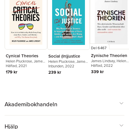
Del 6467
Zynische Theorien
Cynical Theories
Social (In)justice
James Lindsay
,
Helen
Helen Pluckrose
,
James
Helen Pluckrose
,
James
Pluckrose
Häftad
, 2022
Lindsay
Häftad
, 2021
Lindsay
Inbunden
, 2022
339 kr
179 kr
239 kr
Akademibokhandeln
Hjälp