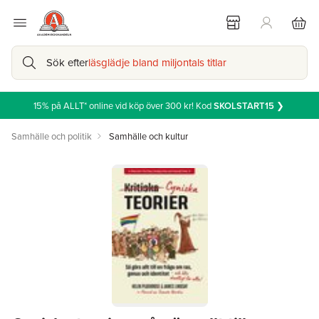
Sök efter
läsglädje bland miljontals titlar
15% på ALLT* online vid köp över 300 kr! Kod
SKOLSTART15
❯
Samhälle och politik
Samhälle och kultur