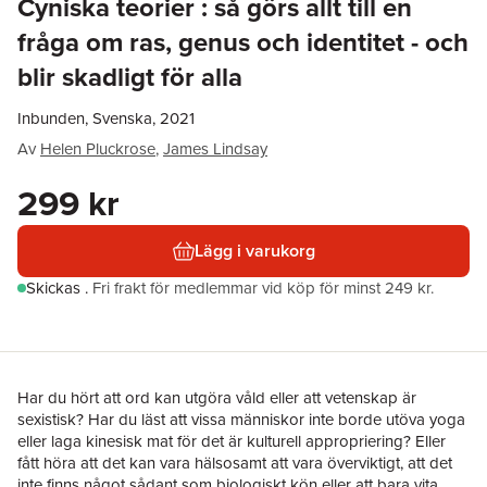
Cyniska teorier : så görs allt till en
fråga om ras, genus och identitet - och
blir skadligt för alla
Inbunden, Svenska, 2021
Av
Helen Pluckrose
,
James Lindsay
299 kr
Lägg i varukorg
Skickas
.
Fri frakt för medlemmar vid köp för minst 249 kr.
Har du hört att ord kan utgöra våld eller att vetenskap är
sexistisk? Har du läst att vissa människor inte borde utöva yoga
eller laga kinesisk mat för det är kulturell appropriering? Eller
fått höra att det kan vara hälsosamt att vara överviktigt, att det
inte finns något sådant som biologiskt kön eller att bara vita