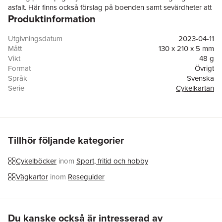
asfalt. Här finns också förslag på boenden samt sevärdheter att
Produktinformation
besöka under cykelturen.
Utgivningsdatum
2023-04-11
Mått
130 x 210 x 5 mm
Vikt
48 g
Format
Övrigt
Språk
Svenska
Serie
Cykelkartan
Antal sidor
1
Upplaga
1
Förlag
Kartförlaget
ISBN
9789189427297
Tillhör följande kategorier
Cykelböcker
inom
Sport, fritid och hobby
Vägkartor
inom
Reseguider
Hoppa över listan
Du kanske också är intresserad av