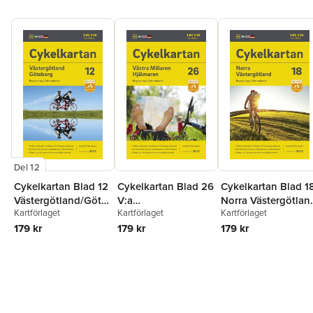
Del 12
Cykelkartan Blad 12
Cykelkartan Blad 26
Cykelkartan Blad 1
Västergötland/Göte
V:a
Norra Västergötlan
Kartförlaget
Kartförlaget
Kartförlaget
borg 2023-2025
Mälaren/Hjälmaren
2023-2025
179 kr
2023-2025
179 kr
179 kr