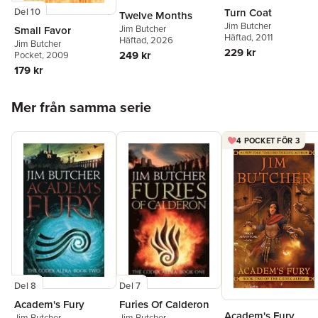
Turn Coat
Del 10
Twelve Months
Jim Butcher
Jim Butcher
Small Favor
Häftad
, 2011
Häftad
, 2026
Jim Butcher
229 kr
249 kr
Pocket
, 2009
179 kr
Hoppa över listan
Mer från samma serie
4 POCKET FÖR 3
Del 8
Del 7
Academ's Fury
Furies Of Calderon
Academ's Fury
Jim Butcher
Jim Butcher