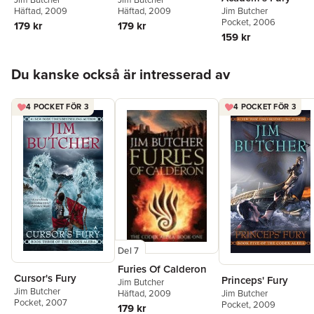
Jim Butcher
Häftad
, 2009
Häftad
, 2009
Pocket
, 2006
179 kr
179 kr
159 kr
Hoppa över listan
Du kanske också är intresserad av
4 POCKET FÖR 3
4 POCKET FÖR 3
Del 7
Furies Of Calderon
Cursor's Fury
Princeps' Fury
Jim Butcher
Jim Butcher
Häftad
, 2009
Jim Butcher
Pocket
, 2007
Pocket
, 2009
179 kr