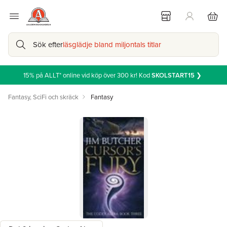
Sök efter
läsglädje bland miljontals titlar
15% på ALLT* online vid köp över 300 kr! Kod
SKOLSTART15
❯
Fantasy, SciFi och skräck
Fantasy