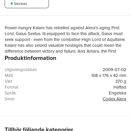
Skickas
Power-hungry Kalare has rebelled against Alera's aging First
Lord, Gaius Sextus. Ill-equipped to face this attack, Gaius must
seek support - even from the combative High Lord of Aquitaine.
Kalare has also seized valuable hostages that could mean the
difference between victory and failure. And Amara, the First
Produktinformation
Lord's Cursor, has been tasked with their rescue. She has
earned this trust but are her allies as worthy - or does the Lady
Aquitaine see the time as ripe for betrayal?Treachery is rife
Utgivningsdatum
2009-07-02
elsewhere, as young Tavi of Calderon will find. Posted away
Mått
108 x 176 x 42 mm
from the war, Tavi joins a legion anyway, under an assumed
Vikt
370 g
name. Then Kalare does the unthinkable - uniting with the
Format
Häftad
brutish Canim. When treason wipes out the army's command
Språk
Engelska
structure, Tavi finds himself leading an inexperienced legion
Serie
Codex Alera
against the might of the Canim horde - the very last resort of a
Antal sidor
624
war-torn realm.
Förlag
Little, Brown Book Group
ISBN
9781841497464
Tillhör följande kategorier