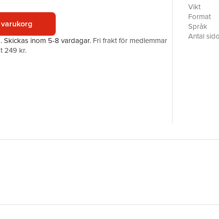
bestselli
Vikt
Samson, 
Format
 varukorg
Crowded)
Språk
Antal sid
a.
Skickas
inom 5-8 vardagar
.
Fri frakt för medlemmar
Förlag
t 249 kr.
Illustratör
ISBN