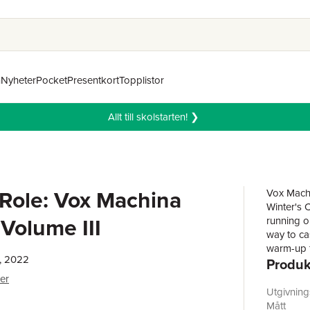
n
Nyheter
Pocket
Presentkort
Topplistor
Allt till skolstarten! ❯
l Role: Vox Machina
Vox Machi
Winter's C
 Volume III
running o
way to cas
warm-up f
, 2022
Produk
festivitie
their own
er
bigger fo
Utgivnin
series III
Mått