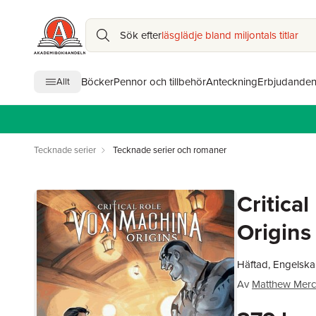
Sök efter
läsglädje bland miljontals titlar
Böcker
Pennor och tillbehör
Anteckning
Erbjudande
Allt
Tecknade serier
Tecknade serier och romaner
Critica
Origins
Häftad, Engelska
Av
Matthew Merc