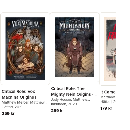
Critical Role: The
Critical Role: Vox
It Came From 
Mighty Nein Origins -
Machina Origins I
Matthew Mercer
Jody Houser
,
Matthew
Caleb Widogast
Häftad
, 2022
Matthew Mercer
,
Matthew
Mercer
Inbunden
,
Liam O'Brien
, 2023
Colville
Häftad
, 2019
179 kr
259 kr
259 kr