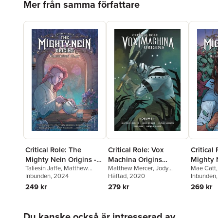
Mer från samma författare
Critical Role: Vox
Critical Role: The
Critical
Machina Origins
Mighty Nein Origins -
Mighty N
Matthew Mercer
,
Jody
Taliesin Jaffe
,
Matthew
Mae Catt
Volume II
Caduceus Clay
Beaureg
Houser
Häftad
, 2020
Mercer
Inbunden
,
Kendra Wells
, 2024
Matthew 
Inbunden
279 kr
249 kr
269 kr
Hoppa över listan
Du kanske också är intresserad av