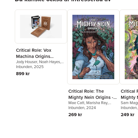
Critical Role: Vox
Machina Origins
Jody Houser
,
Noah Hayes
,
Volume IV (Deluxe Ed.)
Diana Sousa
Inbunden
, 2025
899 kr
Critical Role: The
Critical
Mighty Nein Origins -
Mighty N
Mae Catt
,
Marisha Ray
,
Sam Mag
Beauregard Lionett
Nott th
Matthew Mercer
Inbunden
, 2024
Sam Rieg
Inbunden
269 kr
249 kr