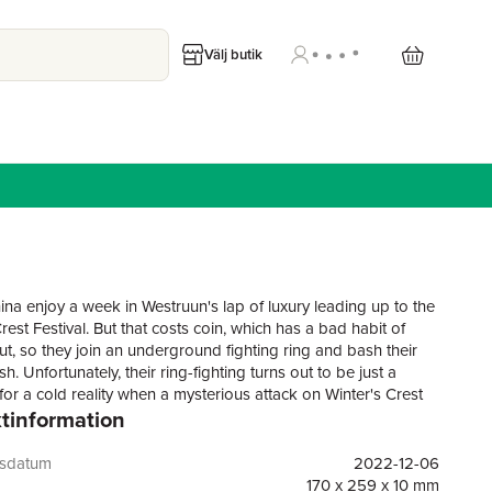
Välj butik
na enjoy a week in Westruun's lap of luxury leading up to the
rest Festival. But that costs coin, which has a bad habit of
ut, so they join an underground fighting ring and bash their
h. Unfortunately, their ring-fighting turns out to be just a
or a cold reality when a mysterious attack on Winter's Crest
tinformation
s leaves the whole town magically frozen - including one of
. Vox Machina will have to save the day again, against a much
e than they first realised! Prepare for more misadventure with
gsdatum
2022-12-06
 of Critical Role: Vox Machina Origins, from the New York Times
170 x 259 x 10 mm