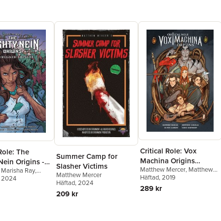
Critical Role: Vox
 Role: The
Summer Camp for
Machina Origins
ein Origins -
Slasher Victims
Matthew Mercer
,
Matthew
Volume I
,
Marisha Ray
,
ard Lionett
Matthew Mercer
Colville
Häftad
, 2019
,
Olivia Samson
Mercer
, 2024
Häftad
, 2024
289 kr
209 kr