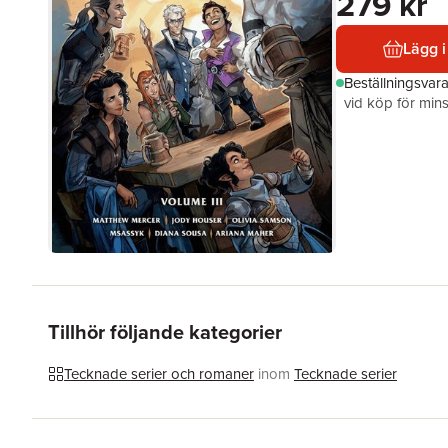
279 kr
Lägg i
Beställningsvar
vid köp för mins
Tillhör följande kategorier
Tecknade serier och romaner
inom
Tecknade serier
Hoppa över listan