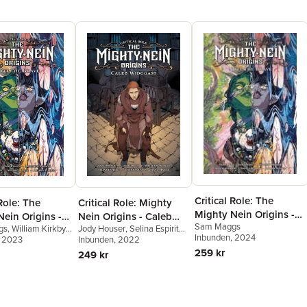
Critical Role: The
 Role: The
Critical Role: Mighty
Mighty Nein Origins -
ein Origins -
Nein Origins - Caleb
Sam Maggs
Nott the brave
gs
,
William Kirkby
,
Jody Houser
,
Selina Espiritu
,
e Brave
Widogast
Inbunden
, 2024
el
, 2023
Liam O'Brien
Inbunden
, 2022
259 kr
249 kr