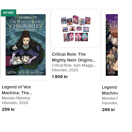
NYHET
Critical Role: The
Mighty Nein Origins
Critical Role
,
Sam Maggs
,
Boxed Set
Jody Houser
Inbunden
, 2025
1 809 kr
Legend of Vox
Legend of Vox
Machina: The
Machina: The
Marieke Nijkamp
Marieke Nijkamp
Whitestone Chronicles
Whitestone Ch
Inbunden
, 2026
Inbunden
, 2026
Volume 3 --The
Volume 2 - Ca
259 kr
269 kr
Briarwoods