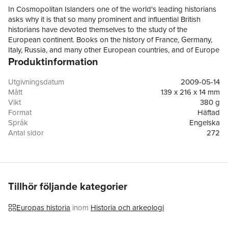
In Cosmopolitan Islanders one of the world's leading historians
asks why it is that so many prominent and influential British
historians have devoted themselves to the study of the
European continent. Books on the history of France, Germany,
Italy, Russia, and many other European countries, and of Europe
Produktinformation
more generally, have frequently reached the best-seller lists both
in Britain and (in translation) in those European countries
themselves. Yet the same is emphatically not true in reverse.
Utgivningsdatum
2009-05-14
Richard J. Evans traces the evolution of British interest in the
Mått
139 x 216 x 14 mm
history of Continental Europe from the Enlightenment to the
Vikt
380 g
twentieth century. He goes on to discuss why British historians
Format
Häftad
who work on aspects of European history in the present day
Språk
Engelska
have chosen to do so and why this distinguished tradition is
Antal sidor
272
now under threat. Cosmopolitan Islanders ends with some
Förlag
Cambridge University Press
reflections on what needs to be done to ensure its continuation
ISBN
9780521137249
in the future.
Tillhör följande kategorier
Europas historia
inom
Historia och arkeologi