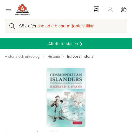
Sök efter
läsglädje bland miljontals titlar
Allt till skolstarten! ❯
Historia och arkeologi
Historia
Europas historia