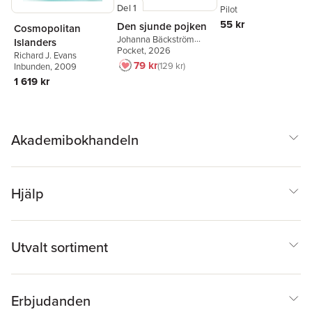
Del 1
0.7 svart, raderbar
Pilot
55 kr
Den sjunde pojken
Cosmopolitan
Johanna Bäckström
Islanders
Lerneby
Pocket
, 2026
Richard J. Evans
79 kr
129 kr
Inbunden
, 2009
1 619 kr
Akademibokhandeln
Hjälp
Utvalt sortiment
Erbjudanden