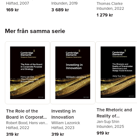
O'Brien
Inbunden
,
Charles
, 2019
Keating
Häftad
, 2007
,
M. Basil
Governance
Thomas Clarke
O'Kelley
Pennington OCSO
Inbunden
, 2022
3 689 kr
169 kr
1 279 kr
Hoppa över listan
Mer från samma serie
The Rhetoric and
The Role of the
Investing in
Reality of
Board in Corporate
Innovation
Shareholder
Jan-Sup Shin
Purpose and
Robert Bood
,
Hans van
William Lazonick
Inbunden
, 2025
Ees
Häftad
,
Theo Postma
, 2022
Häftad
, 2023
Democracy and
Strategy
919 kr
319 kr
319 kr
Hedge-Fund