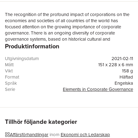
The recognition of the profound impact of corporations on the
economies and societies of all countries of the world has
focused attention on the growing importance of corporate
governance. There is an ongoing diversity of corporate
governance systems, based on historical cultural and
Produktinformation
institutional differences that involve different approaches to the
values and objectives of business activity. Sound corporate
governance is universally recognised as essential to market
Utgivningsdatum
2021-02-11
integrity and efficiency, providing a vital underpinning for
Mått
151 x 228 x 6 mm
financial stability and economic growth. As the adequacy of the
Vikt
158 g
existing dominant paradigms of corporate governance are
Format
Häftad
increasingly challenged, the search for coherent new paradigms
Språk
Engelska
is a vital task for corporate governance in the future.
Serie
Elements in Corporate Governance
Antal sidor
98
Förlag
Cambridge University Press
ISBN
9781108964029
Tillhör följande kategorier
Affärsförhandlingar
inom
Ekonomi och Ledarskap