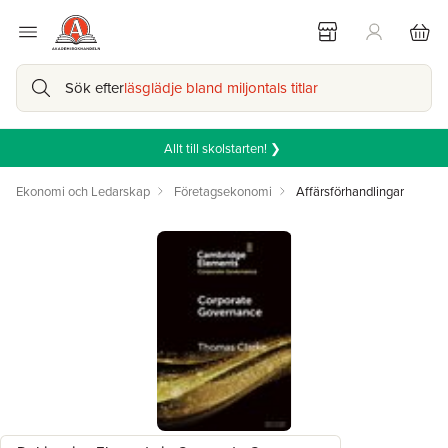
Sök efter
läsglädje bland miljontals titlar
Allt till skolstarten! ❯
Ekonomi och Ledarskap
Företagsekonomi
Affärsförhandlingar