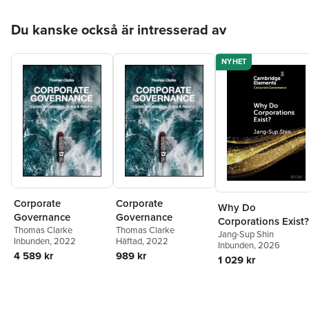
Activism
Hoppa över listan
Du kanske också är intresserad av
NYHET
Corporate
Corporate
Why Do
Governance
Governance
Corporations Exist?
Thomas Clarke
Thomas Clarke
Jang-Sup Shin
Inbunden
, 2022
Häftad
, 2022
Inbunden
, 2026
4 589 kr
989 kr
1 029 kr