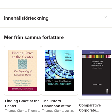
Innehållsförteckning
Hoppa över listan
Mer från samma författare
The Oxford
Finding Grace at the
Comparative
Handbook of the
Center
Corporate
Corporation
Thomas Clarke
,
Justin
Thomas Clarke
,
Thomas