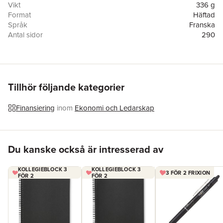
Vikt
336 g
Format
Häftad
Språk
Franska
Antal sidor
290
Förlag
Afnil
ISBN
9782958007201
Tillhör följande kategorier
Finansiering
inom
Ekonomi och Ledarskap
Hoppa över listan
Du kanske också är intresserad av
KOLLEGIEBLOCK 3
KOLLEGIEBLOCK 3
3 FÖR 2 FRIXION
FÖR 2
FÖR 2