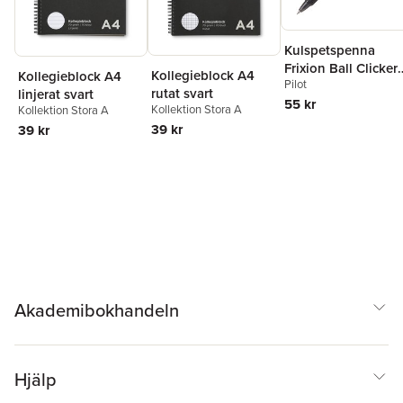
Kulspetspenna
Frixion Ball Clicker
Kollegieblock A4
Kollegieblock A4
Pilot
0.7 svart, raderbar
rutat svart
linjerat svart
55 kr
Kollektion Stora A
Kollektion Stora A
39 kr
39 kr
Akademibokhandeln
Hjälp