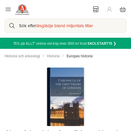
Sök efter
läsglädje bland miljontals titlar
15% på ALLT* online vid köp över 300 kr! Kod
SKOLSTART15
❯
Historia och arkeologi
Historia
Europas historia