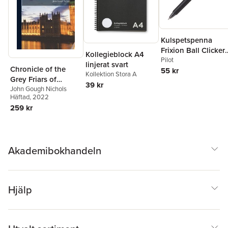
Kulspetspenna
Frixion Ball Clicker
Kollegieblock A4
0.7 svart, raderbar
Pilot
linjerat svart
Chronicle of the
55 kr
Kollektion Stora A
Grey Friars of
39 kr
London
John Gough Nichols
Häftad
, 2022
259 kr
Akademibokhandeln
Hjälp