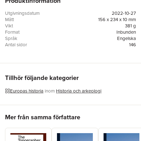
Produktinformation
Utgivningsdatum
2022-10-27
Mått
156 x 234 x 10 mm
Vikt
381 g
Format
Inbunden
Språk
Engelska
Antal sidor
146
Förlag
Legare Street Press
ISBN
9781016549301
Tillhör följande kategorier
Europas historia
inom
Historia och arkeologi
Hoppa över listan
Mer från samma författare