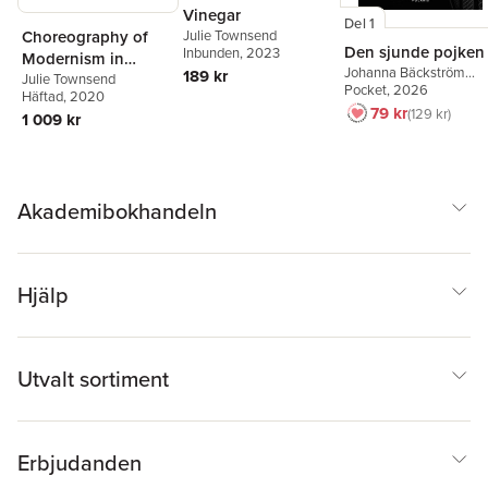
Vinegar
Del 1
Choreography of
Julie Townsend
Den sjunde pojken
Inbunden
, 2023
Modernism in
Johanna Bäckström
189 kr
France
Julie Townsend
Lerneby
Pocket
, 2026
Häftad
, 2020
79 kr
129 kr
1 009 kr
Akademibokhandeln
Hjälp
Utvalt sortiment
Erbjudanden