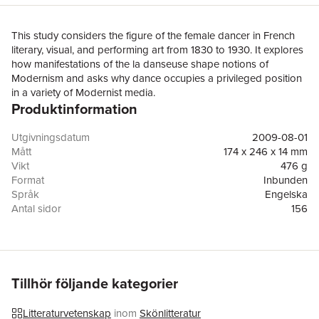
This study considers the figure of the female dancer in French
literary, visual, and performing art from 1830 to 1930. It explores
how manifestations of the la danseuse shape notions of
Modernism and asks why dance occupies a privileged position
in a variety of Modernist media.
Produktinformation
Utgivningsdatum
2009-08-01
Mått
174 x 246 x 14 mm
Vikt
476 g
Format
Inbunden
Språk
Engelska
Antal sidor
156
Förlag
Taylor & Francis Ltd
ISBN
9781906540258
Tillhör följande kategorier
Litteraturvetenskap
inom
Skönlitteratur