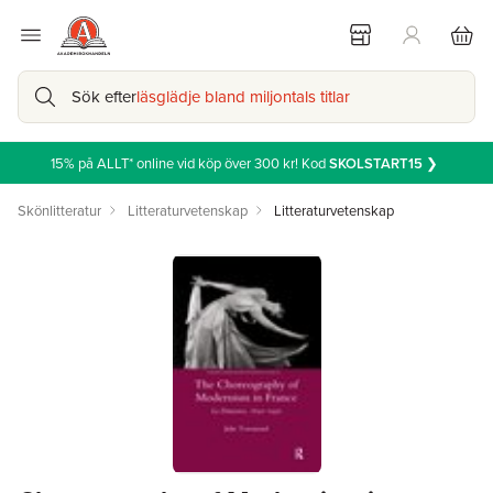
Sök efter
läsglädje bland miljontals titlar
15% på ALLT* online vid köp över 300 kr! Kod
SKOLSTART15
❯
Skönlitteratur
Litteraturvetenskap
Litteraturvetenskap