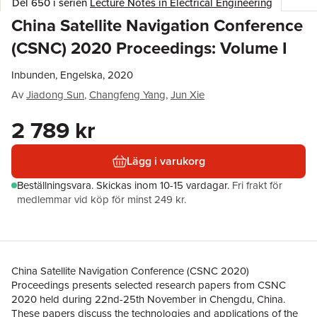
Del 650 i serien
Lecture Notes in Electrical Engineering
China Satellite Navigation Conference
(CSNC) 2020 Proceedings: Volume I
Inbunden, Engelska, 2020
Av
Jiadong Sun
,
Changfeng Yang
,
Jun Xie
2 789 kr
Lägg i varukorg
Beställningsvara.
Skickas
inom 10-15 vardagar
.
Fri frakt för
medlemmar vid köp för minst 249 kr.
China Satellite Navigation Conference (CSNC 2020)
Proceedings presents selected research papers from CSNC
2020 held during 22nd-25th November in Chengdu, China.
These papers discuss the technologies and applications of the