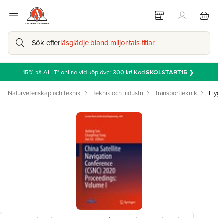
Sök efter
läsglädje bland miljontals titlar
15% på ALLT* online vid köp över 300 kr! Kod
SKOLSTART15
❯
Naturvetenskap och teknik
Teknik och industri
Transportteknik
Fly