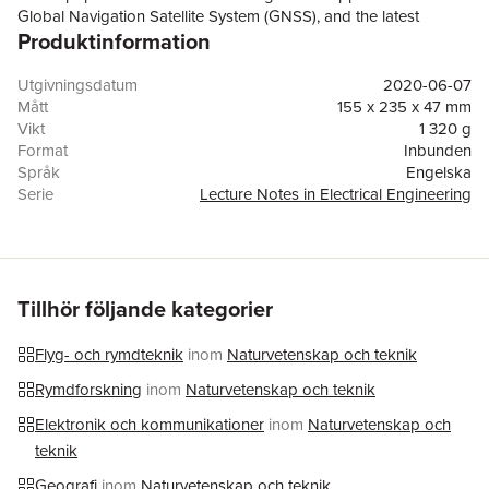
Global Navigation Satellite System (GNSS), and the latest
Produktinformation
progress made in the China BeiDou System (BDS) especially.
They are divided into 13 topics to match the corresponding
sessions in CSNC2020, which broadly covered key topics in
Utgivningsdatum
2020-06-07
GNSS. Readers can learn about the BDS and keep abreast of
Mått
155 x 235 x 47 mm
the latest advances in GNSS techniques and applications.
Vikt
1 320 g
Format
Inbunden
Språk
Engelska
Serie
Lecture Notes in Electrical Engineering
Antal sidor
752
Upplaga
20001
Förlag
Springer Verlag, Singapore
ISBN
9789811537066
Tillhör följande kategorier
Flyg- och rymdteknik
inom
Naturvetenskap och teknik
Rymdforskning
inom
Naturvetenskap och teknik
Elektronik och kommunikationer
inom
Naturvetenskap och
teknik
Geografi
inom
Naturvetenskap och teknik