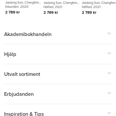
Conference (CSNC)
Jiadong Sun
,
Changfeng
Conference (CSNC)
Jiadong Sun
,
Changfeng
Conference (CSNC)
Jiadong Sun
,
Changfen
Yang
Inbunden
,
Jun Xie
, 2020
Yang
Häftad
,
Jun Xie
, 2021
Yang
Häftad
,
Jun Xie
, 2021
2020 Proceedings:
2020 Proceedings:
2020 Proceedings:
2 789 kr
2 789 kr
2 789 kr
Volume II
Volume II
Volume III
Akademibokhandeln
Hjälp
Utvalt sortiment
Erbjudanden
Inspiration & Tips