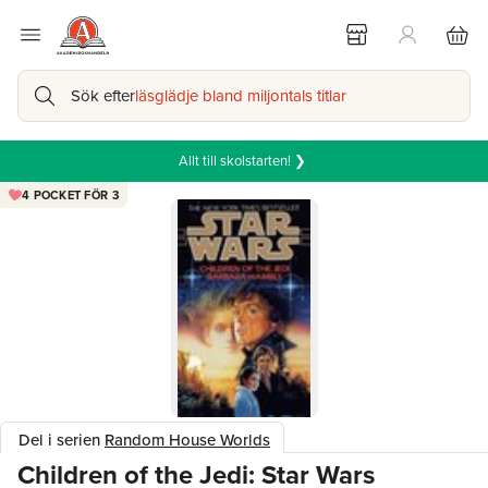
Sök efter
läsglädje bland miljontals titlar
Allt till skolstarten! ❯
4 POCKET FÖR 3
Del i serien
Random House Worlds
Children of the Jedi: Star Wars