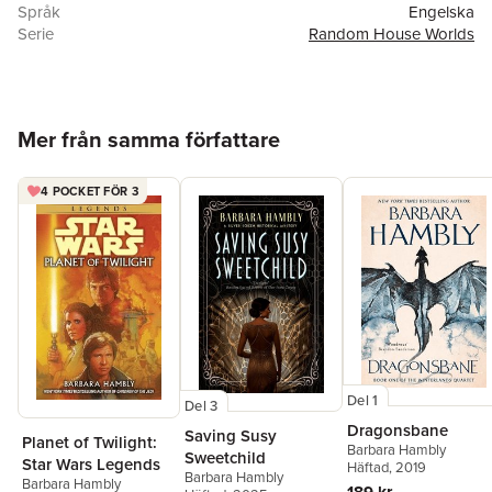
Språk
Engelska
Serie
Random House Worlds
Antal sidor
416
Förlag
Random House Worlds
ISBN
9780553572933
Hoppa över listan
Mer från samma författare
4 POCKET FÖR 3
Del 1
Del 3
Dragonsbane
Saving Susy
Planet of Twilight:
Barbara Hambly
Sweetchild
Star Wars Legends
Häftad
, 2019
Barbara Hambly
Barbara Hambly
189 kr