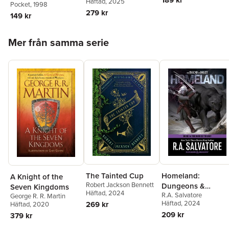
Häftad
, 2025
Pocket
, 1998
279 kr
149 kr
Hoppa över listan
Mer från samma serie
The Tainted Cup
Homeland:
A Knight of the
Robert Jackson Bennett
Dungeons &
Seven Kingdoms
Häftad
, 2024
R.A. Salvatore
Dragons
George R. R. Martin
Häftad
, 2024
269 kr
Häftad
, 2020
209 kr
379 kr