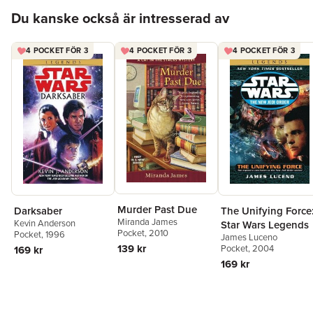
Hoppa över listan
Du kanske också är intresserad av
4 POCKET FÖR 3
4 POCKET FÖR 3
4 POCKET FÖR 3
Murder Past Due
Darksaber
The Unifying Force
Miranda James
Kevin Anderson
Star Wars Legends
Pocket
, 2010
Pocket
, 1996
James Luceno
139 kr
Pocket
, 2004
169 kr
169 kr