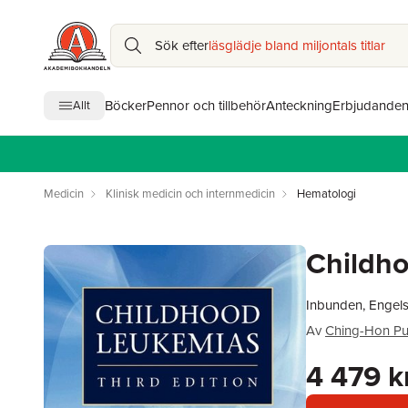
Sök efter
läsglädje bland miljontals titlar
Böcker
Pennor och tillbehör
Anteckning
Erbjudande
Allt
Medicin
Klinisk medicin och internmedicin
Hematologi
Childh
Inbunden, Engels
Av
Ching-Hon Pu
4 479 k