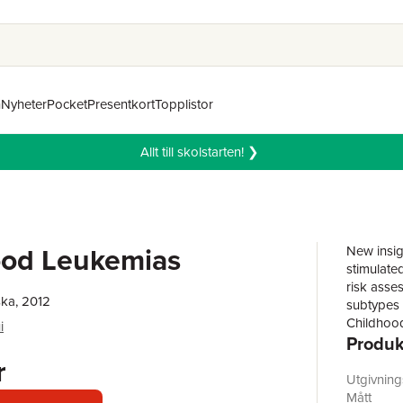
n
Nyheter
Pocket
Presentkort
Topplistor
Allt till skolstarten! ❯
ood Leukemias
New insig
stimulate
risk asse
ka, 2012
subtypes 
Childhood
i
Produk
oriented 
Beginning 
r
subsequen
Utgivnin
managemen
Mått