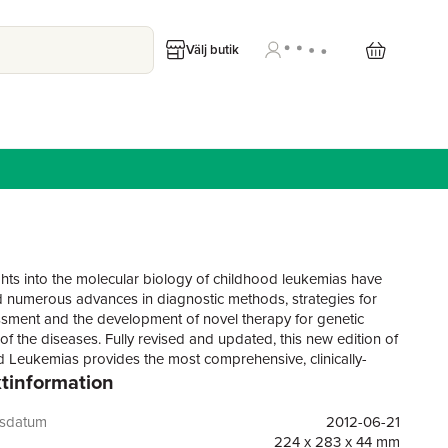
Välj butik
hts into the molecular biology of childhood leukemias have
d numerous advances in diagnostic methods, strategies for
ssment and the development of novel therapy for genetic
of the diseases. Fully revised and updated, this new edition of
 Leukemias provides the most comprehensive, clinically-
tinformation
and authoritative reference dedicated to these diseases.
with an overview of history, cell biology, and pathology,
t chapters review approaches in the evaluation and
gsdatum
2012-06-21
t of specific leukemias, new therapeutic development and
224 x 283 x 44 mm