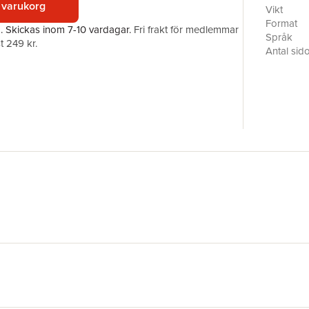
 varukorg
the uniqu
Vikt
patients.
Format
a.
Skickas
inom 7-10 vardagar
.
Fri frakt för medlemmar
patients 
Språk
t 249 kr.
adults. Th
Antal sid
disease o
Upplaga
Authored b
Förlag
investiga
ISBN