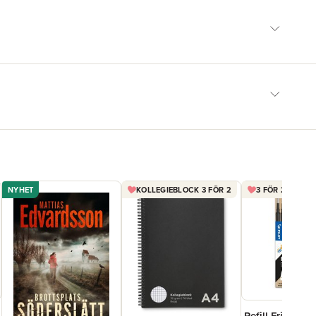
NYHET
KOLLEGIEBLOCK 3 FÖR 2
3 FÖR 2 FRIXIO
Refill Frixion Ba