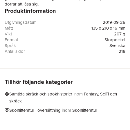
dörrar att låsa sig.
Produktinformation
Denna märkliga gåva måste dock som så mycket annat i
hennes liv undertryckas. Carries djupt religiösa mor säger
nämligen att förmågan är en synd och att kraften kommer från
Utgivningsdatum
2019-09-25
Djävulen.
Mått
135 x 210 x 16 mm
På skolans avslutningsbal utsätts Carrie för ett hänsynslöst
Vikt
207 g
skämt och i sin förtvivlan kan hon inte längre tygla sina krafter.
Format
Storpocket
De släpps nu fria med full styrka och resultatet blir förödande.
Språk
Svenska
Antal sidor
216
Förlag
Albert Bonniers Förlag
Medarbetare
Nils Olsson
ISBN
9789100181581
Miljömärkning
FSC
Originaltitel
Carrie
Tillhör följande kategorier
Översättare
Bo G. A. Ericsson
Samtida skräck och spökhistorier
inom
Fantasy, SciFi och
skräck
Skönlitteratur i översättning
inom
Skönlitteratur