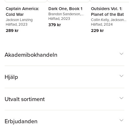
Captain America:
Dark One, Book 1
Outsiders Vol. 1:
Cold War
Brandon Sanderson
,
Planet of the Bat
Jackson Lanzing
Häftad
, 2023
,
Collin
Jackson Lanzing
Collin Kelly
,
Jackson
Kelly
,
Adrian F. Wassel
Häftad
, 2023
379 kr
Lanzing
Häftad
, 2024
289 kr
229 kr
Akademibokhandeln
Hjälp
Utvalt sortiment
Erbjudanden