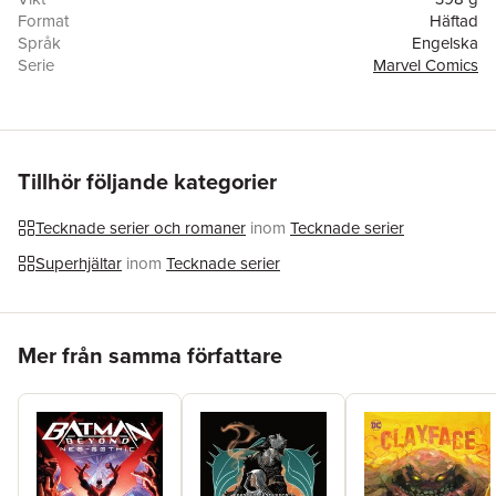
Format
Häftad
Språk
Engelska
Serie
Marvel Comics
Antal sidor
184
Förlag
Marvel Comics
Illustratör
Tochi Onyebuchi
ISBN
9781302931438
Tillhör följande kategorier
Tecknade serier och romaner
inom
Tecknade serier
Superhjältar
inom
Tecknade serier
Hoppa över listan
Mer från samma författare