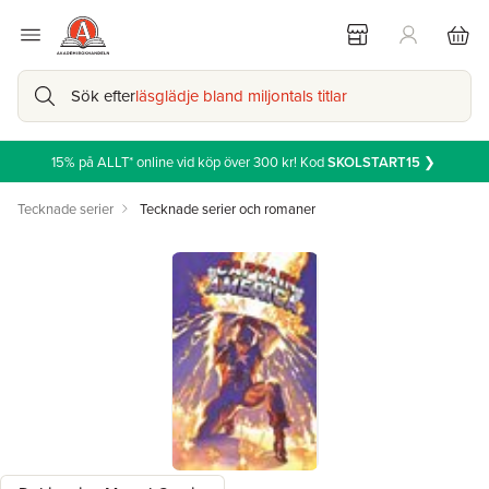
Sök efter
läsglädje bland miljontals titlar
15% på ALLT* online vid köp över 300 kr! Kod
SKOLSTART15
❯
Tecknade serier
Tecknade serier och romaner