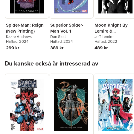
Spider-Man: Reign
Superior Spider-
Moon Knight By
(New Printing)
Man Vol. 1
Lemire &
Kaare Andrews
Dan Slott
Smallwood: The
Jeff Lemire
Häftad
, 2024
Häftad
, 2024
Häftad
, 2022
Complete Collectio
299 kr
389 kr
489 kr
Hoppa över listan
Du kanske också är intresserad av