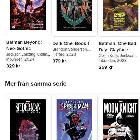
Batman Beyond:
Dark One, Book 1
Batman: One Bad
Neo-Gothic
Brandon Sanderson
,
Day: Clayface
Jackson Lanzing
Häftad
, 2023
,
Collin
Jackson Lanzing
,
Collin
Collin Kelly
,
Jackson
Kelly
,
Adrian F. Wassel
Kelly
Inbunden
, 2024
379 kr
Lanzing
Inbunden
, 2023
329 kr
259 kr
Hoppa över listan
Mer från samma serie