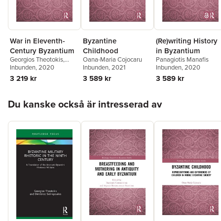
War in Eleventh-
Byzantine
(Re)writing History
Century Byzantium
Childhood
in Byzantium
Georgios Theotokis
,
Oana-Maria Cojocaru
Panagiotis Manafis
Marek Meško
Inbunden
, 2020
Inbunden
, 2021
Inbunden
, 2020
3 219 kr
3 589 kr
3 589 kr
Hoppa över listan
Du kanske också är intresserad av