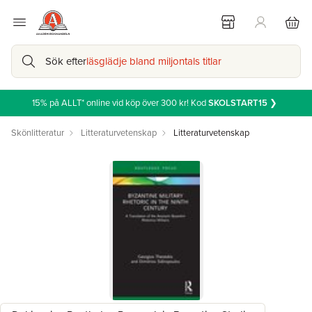
Sök efter
läsglädje bland miljontals titlar
15% på ALLT* online vid köp över 300 kr! Kod
SKOLSTART15
❯
Skönlitteratur
Litteraturvetenskap
Litteraturvetenskap