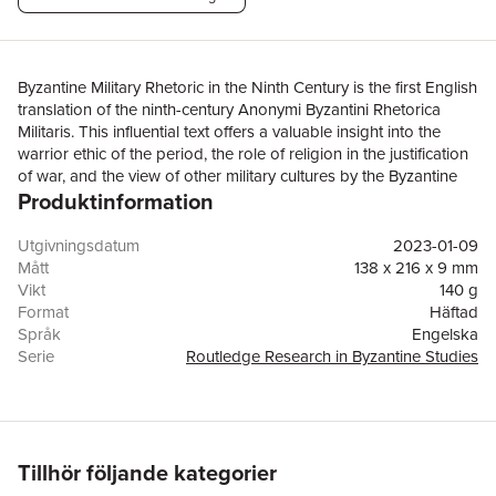
Byzantine Military Rhetoric in the Ninth Century is the first English
translation of the ninth-century Anonymi Byzantini Rhetorica
Militaris. This influential text offers a valuable insight into the
warrior ethic of the period, the role of religion in the justification
of war, and the view of other military cultures by the Byzantine
Produktinformation
elite. It also played a crucial role in the compilation of the tenth-
century Taktika and Constantine VII’s harangues during a
period of intense military activity for the Byzantine Empire on its
Utgivningsdatum
2023-01-09
eastern borders. Including a detailed commentary and critical
Mått
138 x 216 x 9 mm
introduction to the author and the structure of the text, this book
Vikt
140 g
will appeal to all those interested in Byzantine political ideology
Format
Häftad
and military history.
Språk
Engelska
Serie
Routledge Research in Byzantine Studies
Antal sidor
96
Förlag
Taylor & Francis Ltd
ISBN
9781032006048
Tillhör följande kategorier