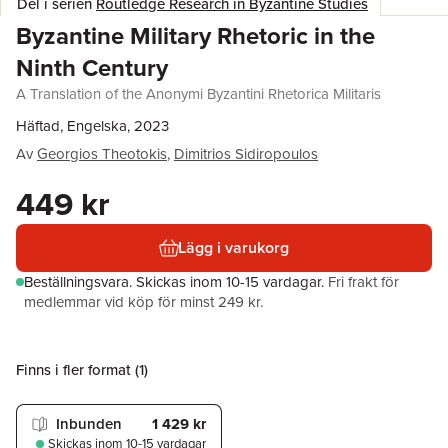
Del i serien
Routledge Research in Byzantine Studies
Byzantine Military Rhetoric in the
Ninth Century
A Translation of the Anonymi Byzantini Rhetorica Militaris
Häftad, Engelska, 2023
Av
Georgios Theotokis
,
Dimitrios Sidiropoulos
449 kr
Lägg i varukorg
Beställningsvara.
Skickas
inom 10-15 vardagar
.
Fri frakt för
medlemmar vid köp för minst 249 kr.
Finns i fler format (
1
)
Inbunden
1 429 kr
Skickas
inom 10-15 vardagar