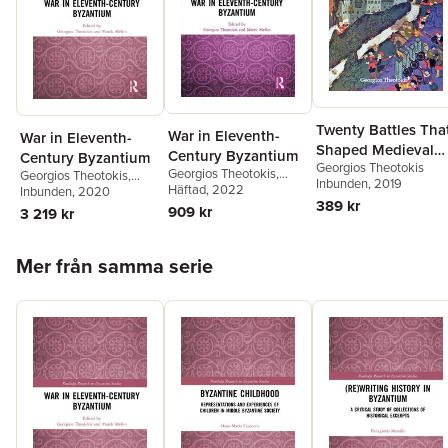
Twenty Battles Tha
War in Eleventh-
War in Eleventh-
Shaped Medieval
Century Byzantium
Century Byzantium
Georgios Theotokis
Europe
Georgios Theotokis
,
Georgios Theotokis
,
Inbunden
, 2019
Marek Meško
Häftad
, 2022
Marek Meško
Inbunden
, 2020
389 kr
909 kr
3 219 kr
Hoppa över listan
Mer från samma serie