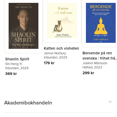
Katten och visheten
Beroende på ren
James Norbury
Inbunden
, 2025
svenska : frihet frå
Shaolin Spirit
179 kr
beroende med
Joakim Månsson
Shi Heng Yi
Häftad
, 2023
Inbunden
, 2025
Buddhas lära utan
299 kr
369 kr
att vara religiös
Akademibokhandeln