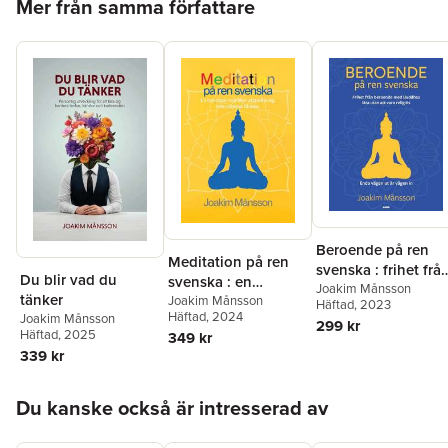
Mer från samma författare
Beroende på ren
Meditation på ren
svenska : frihet frå
Du blir vad du
svenska : en
beroende med
Joakim Månsson
tänker
handbok i konsten
Joakim Månsson
Häftad
, 2023
Buddhas lära utan
Häftad
, 2024
Joakim Månsson
att befria sig ifrån
299 kr
att vara religiös
Häftad
, 2025
349 kr
psykisk ohälsa
339 kr
Hoppa över listan
Du kanske också är intresserad av