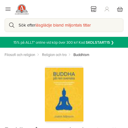
Sök efter
läsglädje bland miljontals titlar
15% på ALLT* online vid köp över 300 kr! Kod
SKOLSTART15
❯
Filosofi och religion
Religion och tro
Buddhism