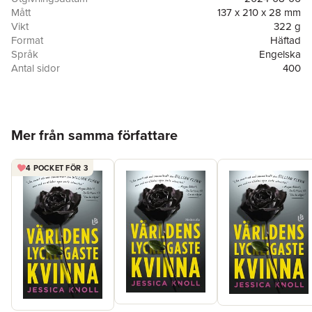
Mått
137 x 210 x 28 mm
Vikt
322 g
Format
Häftad
Språk
Engelska
Antal sidor
400
Förlag
Scribner Book Company
ISBN
9781501153235
Hoppa över listan
Mer från samma författare
4 POCKET FÖR 3