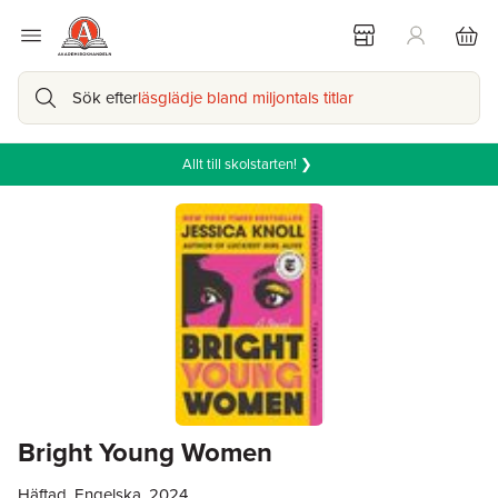
Sök efter
läsglädje bland miljontals titlar
Allt till skolstarten! ❯
Bright Young Women
Häftad, Engelska, 2024