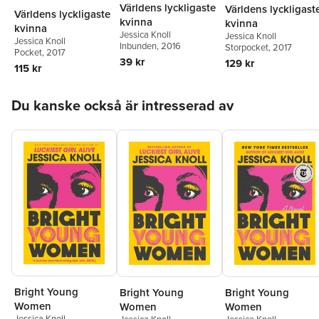
Världens lyckligaste
Världens lyckligast
Världens lyckligaste
kvinna
kvinna
kvinna
Jessica Knoll
Jessica Knoll
Jessica Knoll
Inbunden
, 2016
Storpocket
, 2017
Pocket
, 2017
39 kr
129 kr
115 kr
Hoppa över listan
Du kanske också är intresserad av
Bright Young
Bright Young
Bright Young
Women
Women
Women
Jessica Knoll