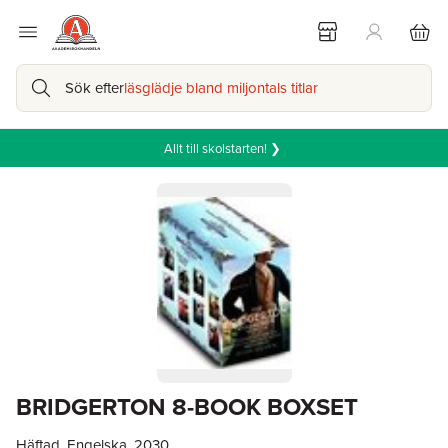
Sök efter
läsglädje bland miljontals titlar
Allt till skolstarten! ❯
BRIDGERTON 8-BOOK BOXSET
Häftad, Engelska, 2030