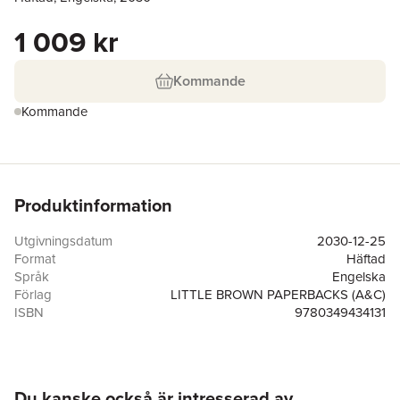
1 009 kr
Kommande
Kommande
Produktinformation
Utgivningsdatum
2030-12-25
Format
Häftad
Språk
Engelska
Förlag
LITTLE BROWN PAPERBACKS (A&C)
ISBN
9780349434131
Hoppa över listan
Du kanske också är intresserad av