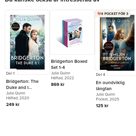
4 POCKET FÖR 3
Bridgerton Boxed
Set 1-4
Julia Quinn
Del 1
Del 4
Häftad
, 2022
Bridgerton: The
En oundviklig
869 kr
Duke and I
längtan
(Bridgertons Book 1)
Julia Quinn
Julia Quinn
Häftad
, 2020
Pocket
, 2025
249 kr
125 kr