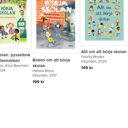
Allt om att börja skolan
kolan: pysselbok
Felicity Brooks
Boken om att börja
stermärken
Inbunden
, 2026
skolan
ie
,
Alice Beecham
149 kr
2024
Helena Bross
Inbunden
, 2017
199 kr