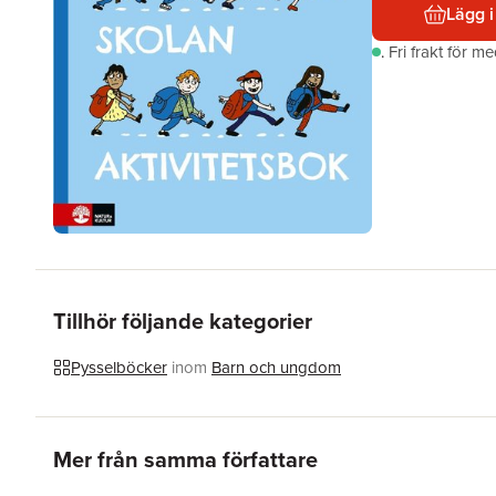
Lägg i
.
Fri frakt för m
Tillhör följande kategorier
Pysselböcker
inom
Barn och ungdom
Hoppa över listan
Mer från samma författare