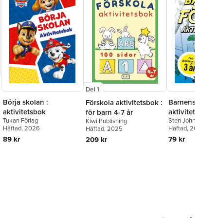
Del 1
Börja skolan :
Barnens första
Förskola aktivitetsbok :
aktivitetsbok
aktivitetsbok :
för barn 4-7 år
Tukan Förlag
Sten Johnson
Kiwi Publishing
pekaktiviteter 
Häftad
, 2026
Häftad
, 2023
Häftad
, 2025
89 kr
79 kr
209 kr