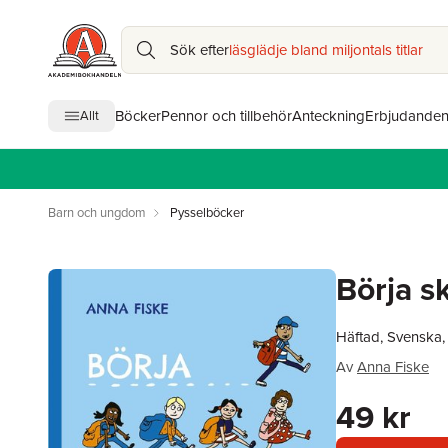
Sök efter
läsglädje bland miljontals titlar
Böcker
Pennor och tillbehör
Anteckning
Erbjudande
Allt
Barn och ungdom
Pysselböcker
Börja sk
Häftad, Svenska
Av
Anna Fiske
49 kr