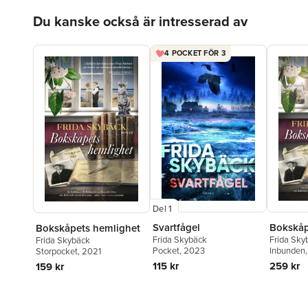
Hoppa över listan
Du kanske också är intresserad av
4 POCKET FÖR 3
Del 1
Svartfågel
Bokskåp
Bokskåpets hemlighet
Frida Skybäck
Frida Sky
Frida Skybäck
Pocket
, 2023
Inbunden
Storpocket
, 2021
115 kr
259 kr
159 kr