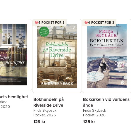
4 POCKET FÖR 3
4 POCKET FÖR 3
ets hemlighet
Bokhandeln på
Bokcirkeln vid världens
bäck
Riverside Drive
ände
, 2020
Frida Skybäck
Frida Skybäck
Pocket
, 2025
Pocket
, 2020
129 kr
125 kr