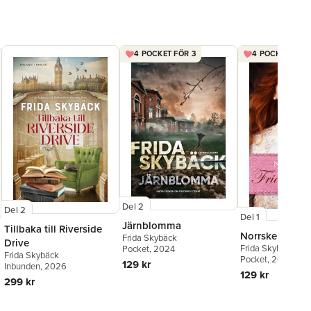
4 POCKET FÖR 3
4 POCKET FÖR 
Del 2
Del 2
Del 1
Järnblomma
Tillbaka till Riverside
Norrsken
Frida Skybäck
Drive
Frida Skybäck
Pocket
, 2024
Frida Skybäck
Pocket
, 2018
129 kr
Inbunden
, 2026
129 kr
299 kr