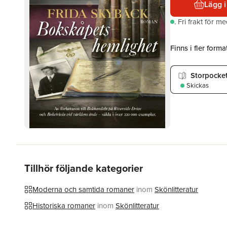
Lägg i
.
Fri frakt för m
Finns i fler format
Storpocke
Skickas
Tillhör följande kategorier
Moderna och samtida romaner
inom
Skönlitteratur
Historiska romaner
inom
Skönlitteratur