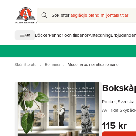
Sök efter
läsglädje bland miljontals titlar
Böcker
Pennor och tillbehör
Anteckning
Erbjudande
Allt
Skönlitteratur
Romaner
Moderna och samtida romaner
Bokskå
Pocket, Svenska,
Av
Frida Skybäc
115 kr