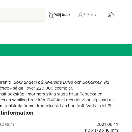
Välj butik
ren till
Bokhandeln på Riverside Drive
och
Bokcirkeln vid
 ände
- sålda i över 220 000 exemplar.
malt bokskåp i mormors slitna stuga hittar Rebecka en
h en samling brev från 1940-talet och det visar sig snart att
miljehistoria är mer komplicerad än hon trott. Vad är det för
tinformation
mligheter som hennes älskade mormor Anna har dolt under
a år?
r flytt sin trasiga familjesituation och inte träffat sin mamma
gsdatum
2021-05-14
år, men när mormor hamnar på sjukhus återvänder hon
110 x 178 x 16 mm