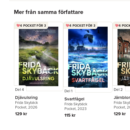
Hoppa över listan
Mer från samma författare
4 POCKET FÖR 3
4 POCKET FÖR 3
4 POCK
Del 4
Del 2
Del 1
Djävulsring
Järnbl
Svartfågel
Frida Skybäck
Frida Sky
Frida Skybäck
Pocket
, 2026
Pocket
, 
Pocket
, 2023
129 kr
129 kr
115 kr