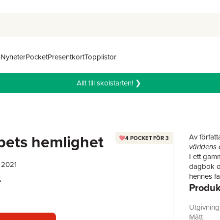
n
Nyheter
Pocket
Presentkort
Topplistor
Allt till skolstarten! ❯
pets hemlighet
Av författa
4 POCKET FÖR 3
världens
I ett gam
 2021
dagbok oc
hennes fa
k
Produk
mörka he
alla dess
Rebecka ha
Utgivnin
på flera 
Mått