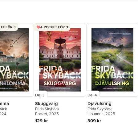
"En härli
feelgood!
"Frida Sk
första ta
som berör.
ET FÖR 3
4 POCKET FÖR 3
hemlighet
"Skybäck 
med verkl
historia,
Boktycka
"Jag tyck
Jag älska
Jag visste
den här ha
Del 3
Del 4
omma
Skuggvarg
Djävulsring
bäck
Frida Skybäck
Frida Skybäck
2024
Pocket
, 2025
Inbunden
, 2025
129 kr
309 kr