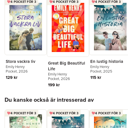
4 POCKET FÖR 3
4 POCKET FÖR 3
4 POCKET FÖR 3
Stora vackra liv
En lustig historia
Great Big Beautiful
Emily Henry
Emily Henry
Life
Pocket
, 2026
Pocket
, 2025
Emily Henry
129 kr
115 kr
Pocket
, 2026
199 kr
Hoppa över listan
Du kanske också är intresserad av
4 POCKET FÖR 3
4 POCKET FÖR 3
4 POCKET FÖR 3