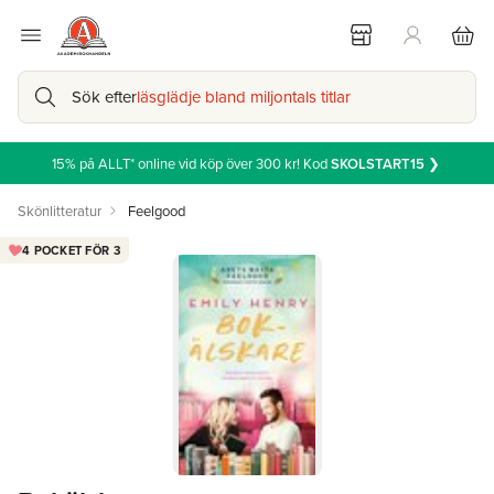
Sök efter
läsglädje bland miljontals titlar
15% på ALLT* online vid köp över 300 kr! Kod
SKOLSTART15
❯
Skönlitteratur
Feelgood
4 POCKET FÖR 3