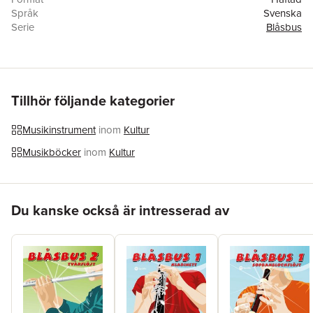
Språk
Svenska
Serie
Blåsbus
Antal sidor
64
Förlag
Notposten
ISBN
9789187631405
Tillhör följande kategorier
Musikinstrument
inom
Kultur
Musikböcker
inom
Kultur
Hoppa över listan
Du kanske också är intresserad av