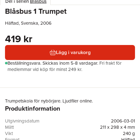
Del i serien
Blåsbus
Blåsbus 1 Trumpet
Häftad, Svenska, 2006
419 kr
Lägg i varukorg
Beställningsvara.
Skickas
inom 5-8 vardagar
.
Fri frakt för
medlemmar vid köp för minst 249 kr.
Trumpetskola för nybörjare. Ljudfiler online.
Produktinformation
Utgivningsdatum
2006-03-01
Mått
211 x 298 x 4 mm
Vikt
240 g
Format
Häftad