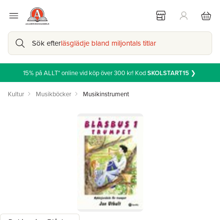
Sök efter
läsglädje bland miljontals titlar
15% på ALLT* online vid köp över 300 kr! Kod
SKOLSTART15
❯
Kultur
Musikböcker
Musikinstrument