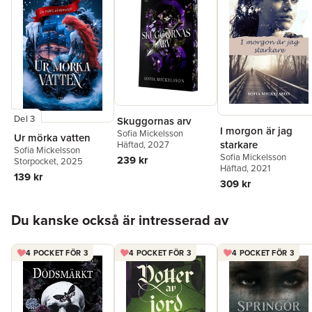
Del 3
Skuggornas arv
I morgon är jag
Sofia Mickelsson
Ur mörka vatten
starkare
Häftad
, 2027
Sofia Mickelsson
Sofia Mickelsson
239 kr
Storpocket
, 2025
Häftad
, 2021
139 kr
309 kr
Hoppa över listan
Du kanske också är intresserad av
4 POCKET FÖR 3
4 POCKET FÖR 3
4 POCKET FÖR 3