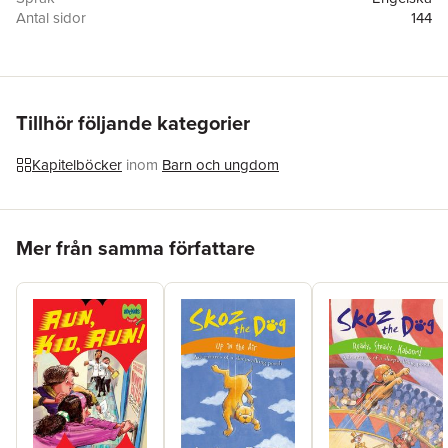
Antal sidor
144
Förlag
Penguin Random House Australia
ISBN
9781761355998
Tillhör följande kategorier
Kapitelböcker
inom
Barn och ungdom
Hoppa över listan
Mer från samma författare