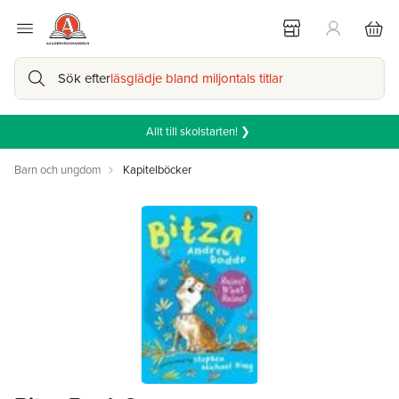
Sök efter
läsglädje bland miljontals titlar
Allt till skolstarten! ❯
Barn och ungdom
Kapitelböcker