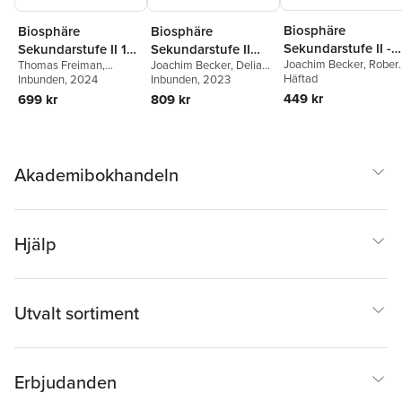
Biosphäre
Biosphäre
Biosphäre
Sekundarstufe II -
Sekundarstufe II 12.
Sekundarstufe II
Joachim Becker
,
Robert
2.0. - Gymnasium
Thomas Freiman
,
Joachim Becker
,
Delia
Jahrgangsstufe - 2.0
2.0.
Felch
Häftad
Benedikt Meier
Inbunden
, 2024
,
Sabine
Nixdorf
Inbunden
,
Martin-Wilhelm
, 2023
Baden-Württember
- Bayern -
Qualifikationsphase.
Mogge
,
Judith Fischer
,
Post
,
Anke Meisert
,
449 kr
699 kr
809 kr
Kursstufe -
Schulbuch
Niedersachsen -
Ilse Tutter
,
Andreas
Anke Brennecke
,
Ulrike
Lösungen zum
Schulbuch
Gierlinger
,
Petra Lehner
,
Austenfeld
,
Christian
Schülerbuch
Melanie Jahreis-Weindl
Gröne
,
Birgit Krämer
,
Hans-Peter Schörner
,
Anke Meisert
Akademibokhandeln
Hjälp
Utvalt sortiment
Erbjudanden