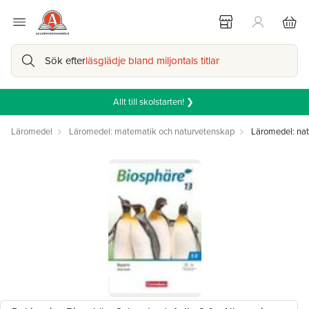
Sök efter
läsglädje bland miljontals titlar
Allt till skolstarten! ❯
Läromedel
Läromedel: matematik och naturvetenskap
Läromedel: na