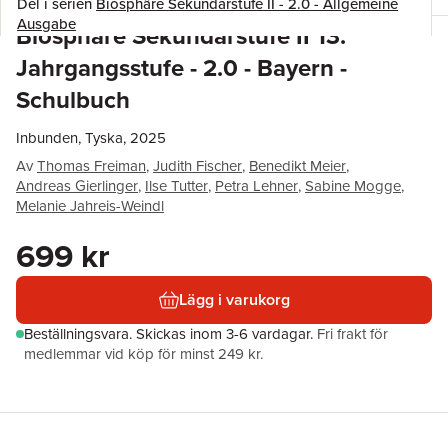
Del i serien
Biosphäre Sekundarstufe II - 2.0 - Allgemeine
Ausgabe
Biosphäre Sekundarstufe II 13.
Jahrgangsstufe - 2.0 - Bayern -
Schulbuch
Inbunden, Tyska, 2025
Av
Thomas Freiman
,
Judith Fischer
,
Benedikt Meier
,
Andreas Gierlinger
,
Ilse Tutter
,
Petra Lehner
,
Sabine Mogge
,
Melanie Jahreis-Weindl
699 kr
Lägg i varukorg
Beställningsvara.
Skickas
inom 3-6 vardagar
.
Fri frakt för
medlemmar vid köp för minst 249 kr.