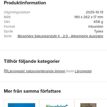
Produktinformation
Utgivningsdatum
2025-10-13
Mått
190 x 262 x 17 mm
Vikt
658 g
Format
Inbunden
Språk
Tyska
Serie
Biosphäre Sekundarstufe II - 2.0 - Allgemeine Ausgabe
Antal sidor
288
Förlag
Cornelsen Verlag GmbH
ISBN
9783060114658
Tillhör följande kategorier
Läromedel: naturorienterande ämnen
inom
Läromedel
Hoppa över listan
Mer från samma författare