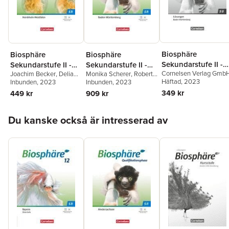
Biosphäre
Biosphäre
Biosphäre
Sekundarstufe II -
Sekundarstufe II -
Sekundarstufe II -
Cornelsen Verlag Gmb
2.0 - Baden-
Joachim Becker
,
Delia
Monika Scherer
,
Robert
2.0 - Nordrhein-
2.0 - Kursstufe -
Häftad
, 2023
Nixdorf
Inbunden
,
Martin-Wilhelm
, 2023
Felch
Inbunden
, 2023
Württemberg
Westfalen
Baden-Württemberg
Post
,
Joachim Becker
349 kr
449 kr
909 kr
Kursstufe -
Einführungsphase -
- Schulbuch
Lösungen zum
Schulbuch
Hoppa över listan
Schulbuch
Du kanske också är intresserad av