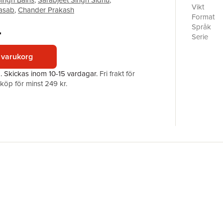
ingh Bains
,
Sarabjeet Singh Sidhu
,
functiona
Vikt
asab
,
Chander Prakash
synthesis
Format
technique
Språk
r
biomimeti
Serie
valuable 
Antal sid
biomateri
 varukorg
Förlag
ISBN
a.
Skickas
inom 10-15 vardagar
.
Fri frakt för
öp för minst 249 kr.