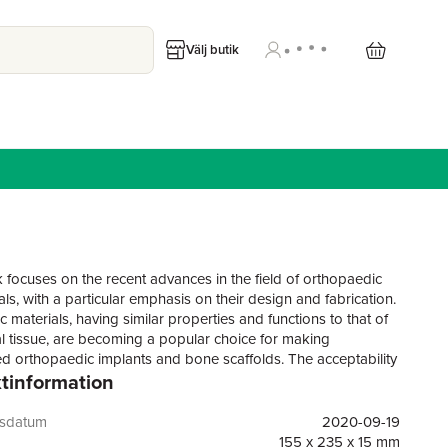
Välj butik
 focuses on the recent advances in the field of orthopaedic
ls, with a particular emphasis on their design and fabrication.
 materials, having similar properties and functions to that of
al tissue, are becoming a popular choice for making
d orthopaedic implants and bone scaffolds. The acceptability
tinformation
materials in the human body depends on the right balance
heir mechanical and biological properties. This book
a comprehensive overview of the state-of-the-art research in
gsdatum
2020-09-19
ly evolving field. The chapters cover different aspects of multi-
155 x 235 x 15 mm