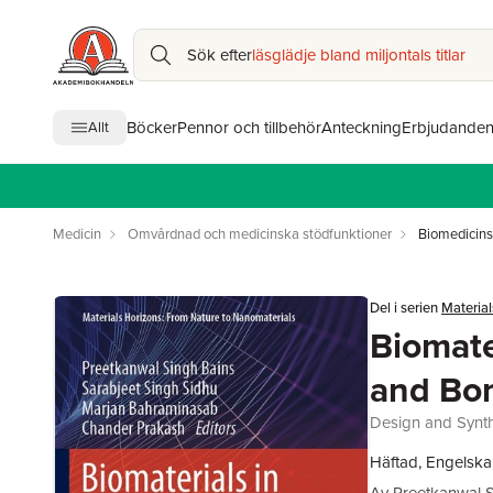
Sök efter
läsglädje bland miljontals titlar
Böcker
Pennor och tillbehör
Anteckning
Erbjudande
Allt
Medicin
Omvårdnad och medicinska stödfunktioner
Biomedicins
Del i serien
Material
Biomate
and Bo
Design and Synth
Häftad, Engelska