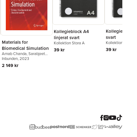
Kollegieblock 
Kollegieblock A4
svart
linjerat svart
Materials for
Kollektion Stora A
Kollektion Stora A
Biomedical Simulation
39 kr
39 kr
Arnab Chanda
,
Sarabjeet
Singh Sidhu
Inbunden
, 2023
,
Gurpreet Singh
2 149 kr