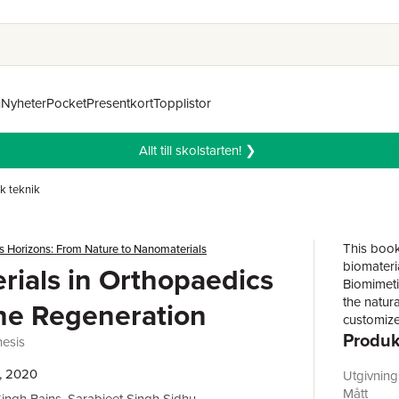
n
Nyheter
Pocket
Presentkort
Topplistor
Allt till skolstarten! ❯
k teknik
This book
s Horizons: From Nature to Nanomaterials
biomateria
rials in Orthopaedics
Biomimetic
the natur
ne Regeneration
customize
Produk
of these 
esis
between t
provides 
, 2020
Utgivnin
this rapid
Mått