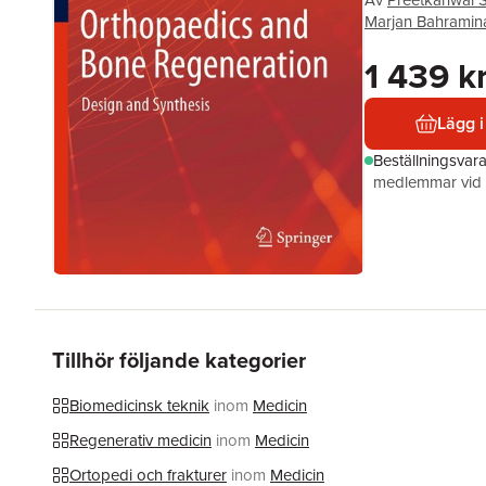
Av
Preetkanwal S
Marjan Bahramin
1 439 k
Lägg i
Beställningsvar
medlemmar vid k
Tillhör följande kategorier
Biomedicinsk teknik
inom
Medicin
Regenerativ medicin
inom
Medicin
Ortopedi och frakturer
inom
Medicin