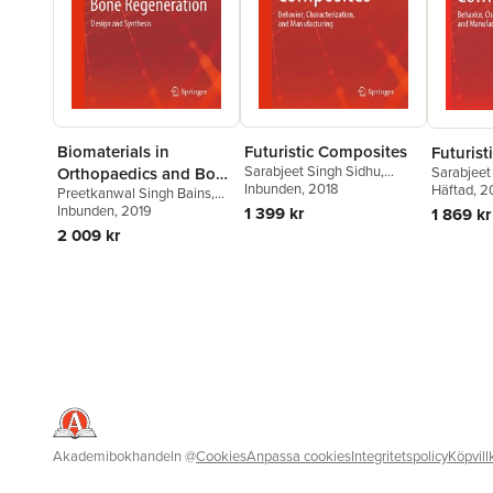
Biomaterials in
Futuristic Composites
Futuris
Sarabjeet Singh Sidhu
,
Orthopaedics and Bone
Sarabjeet
Preetkanwal Singh Bains
Inbunden
, 2018
,
Preetkanw
Häftad
, 2
Preetkanwal Singh Bains
,
Regeneration
Redouane Zitoune
,
Morteza
Redouane
Sarabjeet Singh Sidhu
Inbunden
, 2019
,
1 399 kr
1 869 kr
Yazdani
Yazdani
Marjan Bahraminasab
,
2 009 kr
Chander Prakash
Akademibokhandeln
@
Cookies
Anpassa cookies
Integritetspolicy
Köpvill