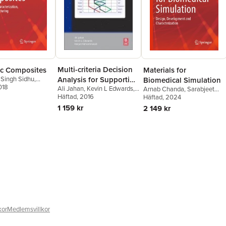
Multi-criteria Decision
tic Composites
Materials for
Analysis for Supporting
 Singh Sidhu
,
Biomedical Simulation
al Singh Bains
018
,
Ali Jahan
,
Kevin L Edwards
,
the Selection of
Arnab Chanda
,
Sarabjeet
 Zitoune
,
Morteza
Marjan Bahraminasab
Häftad
, 2016
Singh Sidhu
Häftad
, 2024
,
Gurpreet Singh
Engineering Materials
1 159 kr
2 149 kr
in Product Design
kor
Medlemsvillkor