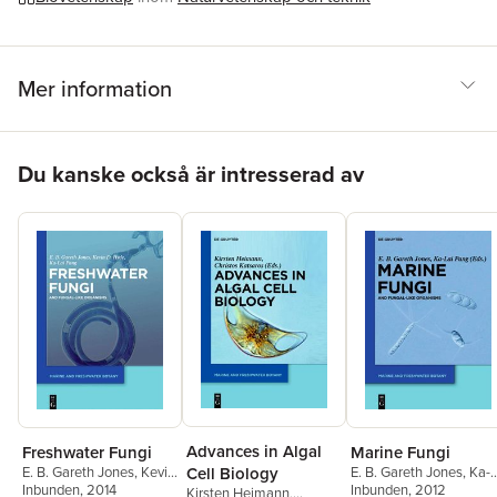
Mer information
Hoppa över listan
Du kanske också är intresserad av
Advances in Algal
Freshwater Fungi
Marine Fungi
E. B. Gareth Jones
,
Kevin
E. B. Gareth Jones
,
Ka-
Cell Biology
D Hyde
Inbunden
,
Ka-Lai Pang
, 2014
Lai Pang
Inbunden
, 2012
Kirsten Heimann
,