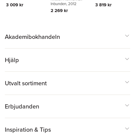
Christos Katsaros
Inbunden
, 2012
3 009 kr
3 819 kr
2 269 kr
Akademibokhandeln
Hjälp
Utvalt sortiment
Erbjudanden
Inspiration & Tips