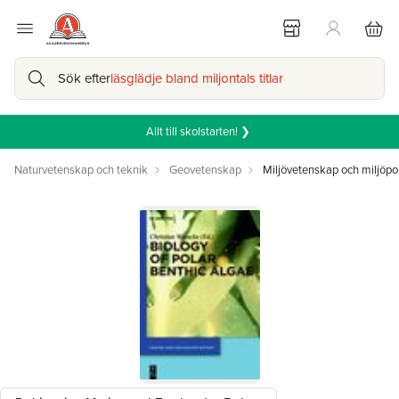
Sök efter
läsglädje bland miljontals titlar
Allt till skolstarten! ❯
Naturvetenskap och teknik
Geovetenskap
Miljövetenskap och miljöpol