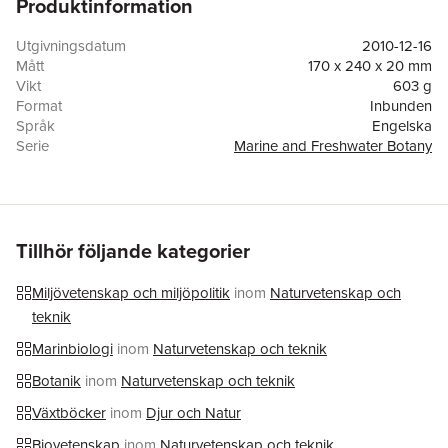
Produktinformation
update of the knowledge of the red algal flora of Antarctica. It
treats the chemical ecology as well as the primary production
and ecophysiology of polar benthic algae with new information
Utgivningsdatum
2010-12-16
on the important contribution of benthic microalgae to the
Mått
170 x 240 x 20 mm
productivity in costal areas.
Vikt
603 g
Format
Inbunden
Språk
Engelska
Serie
Marine and Freshwater Botany
Antal sidor
351
Upplaga
10001
Förlag
De Gruyter
ISBN
9783110229707
Tillhör följande kategorier
Miljövetenskap och miljöpolitik
inom
Naturvetenskap och
teknik
Marinbiologi
inom
Naturvetenskap och teknik
Botanik
inom
Naturvetenskap och teknik
Växtböcker
inom
Djur och Natur
Biovetenskap
inom
Naturvetenskap och teknik