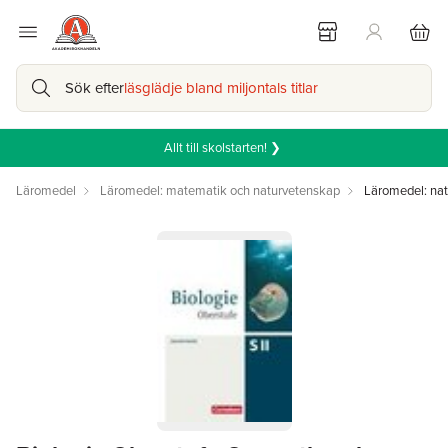
Sök efter
läsglädje bland miljontals titlar
Allt till skolstarten! ❯
Läromedel
Läromedel: matematik och naturvetenskap
Läromedel: na