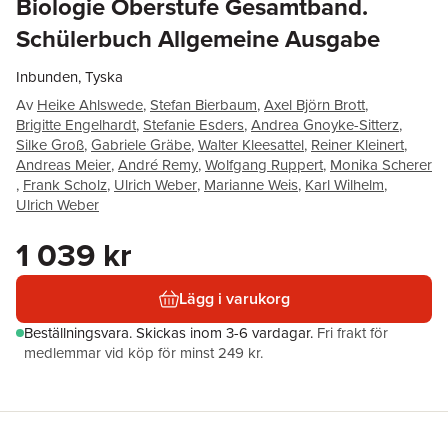
Biologie Oberstufe Gesamtband.
Schülerbuch Allgemeine Ausgabe
Inbunden, Tyska
Av
Heike Ahlswede
,
Stefan Bierbaum
,
Axel Björn Brott
,
Brigitte Engelhardt
,
Stefanie Esders
,
Andrea Gnoyke-Sitterz
,
Silke Groß
,
Gabriele Gräbe
,
Walter Kleesattel
,
Reiner Kleinert
,
Andreas Meier
,
André Remy
,
Wolfgang Ruppert
,
Monika Scherer
,
Frank Scholz
,
Ulrich Weber
,
Marianne Weis
,
Karl Wilhelm
,
Ulrich Weber
1 039 kr
Lägg i varukorg
Beställningsvara.
Skickas
inom 3-6 vardagar
.
Fri frakt för
medlemmar vid köp för minst 249 kr.