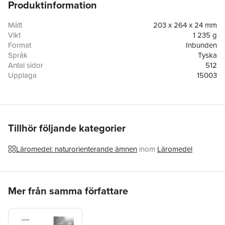
Produktinformation
Mått
203 x 264 x 24 mm
Vikt
1 235 g
Format
Inbunden
Språk
Tyska
Antal sidor
512
Upplaga
15003
Förlag
Cornelsen Verlag GmbH
ISBN
9783060103454
Tillhör följande kategorier
Läromedel: naturorienterande ämnen
inom
Läromedel
Hoppa över listan
Mer från samma författare