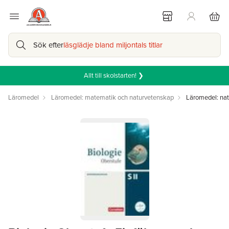
Sök efter
läsglädje bland miljontals titlar
Allt till skolstarten! ❯
Läromedel
Läromedel: matematik och naturvetenskap
Läromedel: na