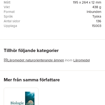
Mått
195 x 264 x 12 mm
Vikt
438 g
Format
Inbunden
Språk
Tyska
Antal sidor
136
Upplaga
15003
Förlag
Cornelsen Verlag GmbH
ISBN
9783060103478
Tillhör följande kategorier
Läromedel: naturorienterande ämnen
inom
Läromedel
Hoppa över listan
Mer från samma författare