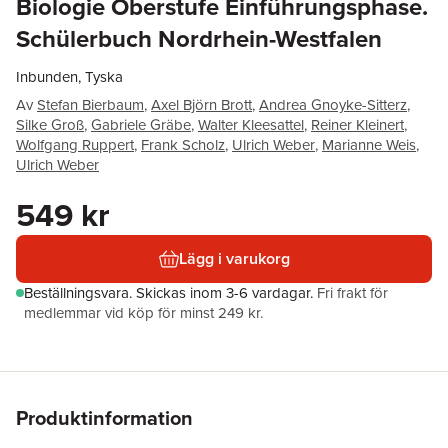
Biologie Oberstufe Einführungsphase.
Schülerbuch Nordrhein-Westfalen
Inbunden, Tyska
Av
Stefan Bierbaum
,
Axel Björn Brott
,
Andrea Gnoyke-Sitterz
,
Silke Groß
,
Gabriele Gräbe
,
Walter Kleesattel
,
Reiner Kleinert
,
Wolfgang Ruppert
,
Frank Scholz
,
Ulrich Weber
,
Marianne Weis
,
Ulrich Weber
549 kr
Lägg i varukorg
Beställningsvara.
Skickas
inom 3-6 vardagar
.
Fri frakt för
medlemmar vid köp för minst 249 kr.
Produktinformation