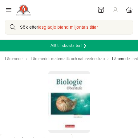
Sök efter
läsglädje bland miljontals titlar
Allt till skolstarten! ❯
Läromedel
Läromedel: matematik och naturvetenskap
Läromedel: na