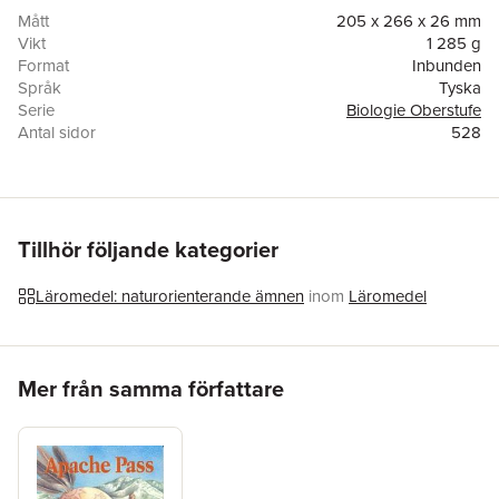
Mått
205 x 266 x 26 mm
Vikt
1 285 g
Format
Inbunden
Språk
Tyska
Serie
Biologie Oberstufe
Antal sidor
528
Upplaga
9002
Förlag
Cornelsen Verlag GmbH
ISBN
9783464171837
Tillhör följande kategorier
Läromedel: naturorienterande ämnen
inom
Läromedel
Hoppa över listan
Mer från samma författare