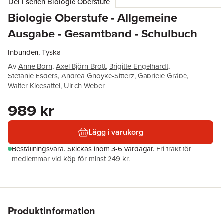
Del i serien
Biologie Oberstufe
Biologie Oberstufe - Allgemeine
Ausgabe - Gesamtband - Schulbuch
Inbunden, Tyska
Av
Anne Born
,
Axel Björn Brott
,
Brigitte Engelhardt
,
Stefanie Esders
,
Andrea Gnoyke-Sitterz
,
Gabriele Gräbe
,
Walter Kleesattel
,
Ulrich Weber
989 kr
Lägg i varukorg
Beställningsvara.
Skickas
inom 3-6 vardagar
.
Fri frakt för
medlemmar vid köp för minst 249 kr.
Produktinformation