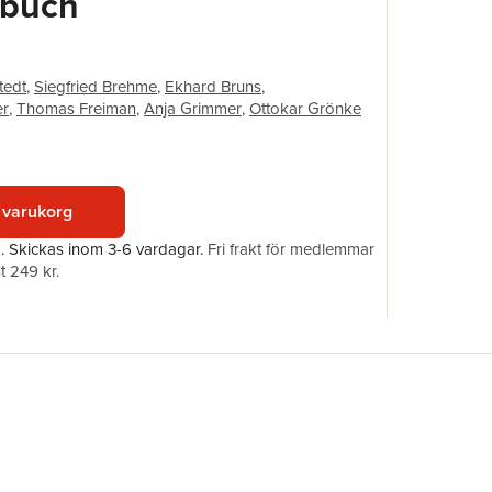
rbuch
Upplaga
Förlag
ISBN
tedt
,
Siegfried Brehme
,
Ekhard Bruns
,
er
,
Thomas Freiman
,
Anja Grimmer
,
Ottokar Grönke
 varukorg
a.
Skickas
inom 3-6 vardagar
.
Fri frakt för medlemmar
t 249 kr.