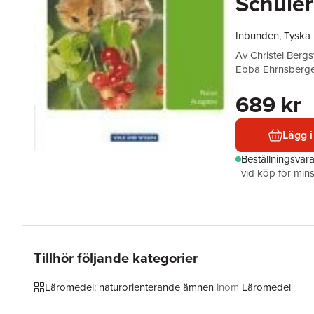
Schüle
Inbunden, Tyska
Av
Christel Bergs
Ebba Ehrnsberg
689 kr
Lägg i
Beställningsvar
vid köp för mins
Tillhör följande kategorier
Läromedel: naturorienterande ämnen
inom
Läromedel