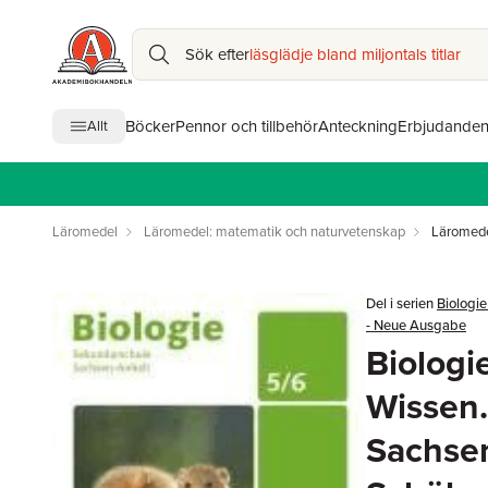
Sök efter
läsglädje bland miljontals titlar
Böcker
Pennor och tillbehör
Anteckning
Erbjudande
Allt
Läromedel
Läromedel: matematik och naturvetenskap
Läromede
Del i serien
Biologi
- Neue Ausgabe
Biologi
Wissen
Sachsen