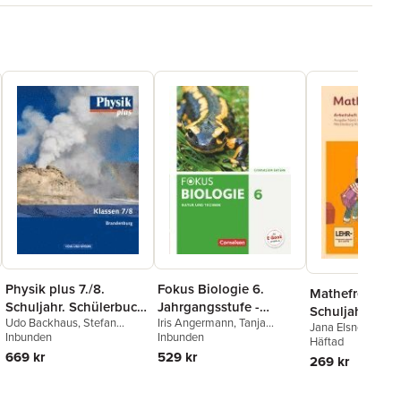
Physik plus 7./8.
Fokus Biologie 6.
Mathefreunde 
Schuljahr. Schülerbuch.
Jahrgangsstufe -
Schuljahr - Nor
Udo Backhaus
,
Stefan
Iris Angermann
,
Tanja
.Brandenburg
Gymnasium Bayern -
Jana Elsner
,
Kathr
Arbeitsheft mit
Burzin
Inbunden
,
Jochim
Berthold
Inbunden
,
Roland Biernacki
,
Natur und Technik:
Ursula Kluge
Häftad
,
Nan
interaktiven 
Lichtenberger
,
Klaus Liebers
,
Beatrice Burkard
,
Rainer
669 kr
529 kr
Isabel Miedtke
,
Bi
Biologie
269 kr
auf scook.de
Helmut F. Mikelskis
,
Rolf
Dieckmann
,
Markus
Schlabitz
,
Edmund 
Otto
,
Thorid Rabe
,
Helmut F.
Drechsel
,
Michael Dreyer
,
Edmund Wallis
Mikelskis
,
Hans-Joachim
Christian Farr
,
Thomas