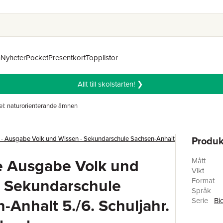
n
Nyheter
Pocket
Presentkort
Topplistor
Allt till skolstarten! ❯
l: naturorienterande ämnen
Produk
e - Ausgabe Volk und Wissen - Sekundarschule Sachsen-Anhalt
e Ausgabe Volk und
Mått
Vikt
. Sekundarschule
Format
Språk
-Anhalt 5./6. Schuljahr.
Serie
Bi
Antal sid