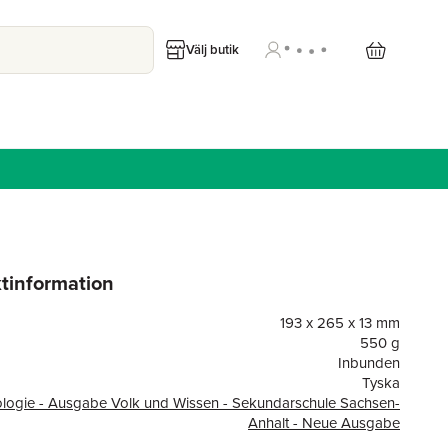
Välj butik
tinformation
193 x 265 x 13 mm
550 g
Inbunden
Tyska
ologie - Ausgabe Volk und Wissen - Sekundarschule Sachsen-
Anhalt - Neue Ausgabe
or
184