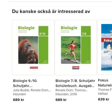
Hoppa över listan
Du kanske också är intresserad av
Fokus
Biologie 9./10.
Biologie 7./8. Schuljahr
Naturwi
Schuljahr.
Schülerbuch. Ausgabe
Thomas F
5./6. Sc
Julia Budde
,
Renate Dorn
,
Renate Dorn
,
Thomas
Sekundarschule
Volk und Wissen.
Ebba Ehrn
Häftad
Elisabeth Eckerskorn
Inbunden
,
Freiman
Inbunden
,
Anja Grimmer
, 2010
,
Schüler
Sachsen-Anhalt
Sekundarschule
Bruns
,
Sie
Thomas Freiman
,
Anja
Gabriele Gräbe
,
Walter
639 kr
689 kr
689 kr
Schülerbuch
Sachsen-Anhalt
Backhaus
Grimmer
,
Gabriele Gräbe
,
Kleesattel
,
Gert Klepel
,
Udo Hampl
,
Uwe Hertzsch
Ursula Pälchen
,
Wolfgang
Ruppert