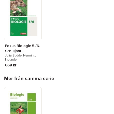
Fokus Biologie 5./6.
Schuljahr.
Julia Budde
,
Nermin
Schülerbuch
Erdogan
Inbunden
,
Nicole
Niedersachsen
Hörenberg
,
Hans-Jürgen
669 kr
Janßen
,
Judith Jeuck
,
Matthias Sandmann
,
Hoppa över listan
Heike Schaal
,
Jutta
Mer från samma serie
Schulz