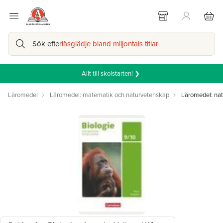
Sök efter
läsglädje bland miljontals titlar
Allt till skolstarten! ❯
Läromedel
Läromedel: matematik och naturvetenskap
Läromedel: na