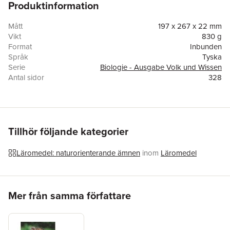
Produktinformation
Mått
197 x 267 x 22 mm
Vikt
830 g
Format
Inbunden
Språk
Tyska
Serie
Biologie - Ausgabe Volk und Wissen
Antal sidor
328
Upplaga
11001
Förlag
Volk u. Wissen Vlg GmbH
ISBN
9783060146567
Tillhör följande kategorier
Läromedel: naturorienterande ämnen
inom
Läromedel
Hoppa över listan
Mer från samma författare