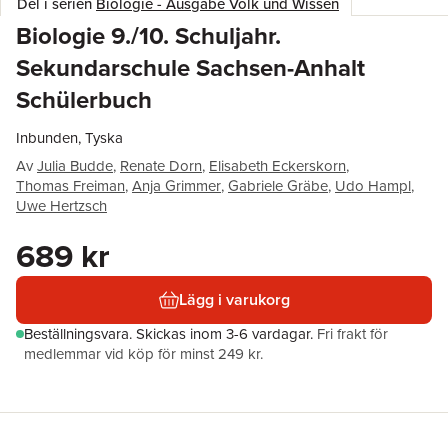
Del i serien
Biologie - Ausgabe Volk und Wissen
Biologie 9./10. Schuljahr.
Sekundarschule Sachsen-Anhalt
Schülerbuch
Inbunden, Tyska
Av
Julia Budde
,
Renate Dorn
,
Elisabeth Eckerskorn
,
Thomas Freiman
,
Anja Grimmer
,
Gabriele Gräbe
,
Udo Hampl
,
Uwe Hertzsch
689 kr
Lägg i varukorg
Beställningsvara.
Skickas
inom 3-6 vardagar
.
Fri frakt för
medlemmar vid köp för minst 249 kr.