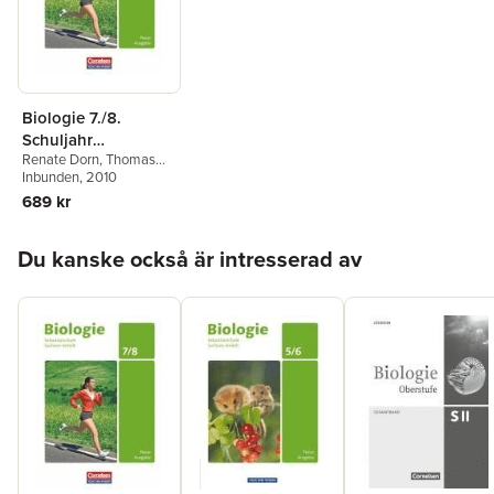
Biologie 7./8.
Schuljahr
Renate Dorn
,
Thomas
Schülerbuch.
Freiman
Inbunden
,
Anja Grimmer
, 2010
,
Ausgabe Volk und
Gabriele Gräbe
,
Walter
689 kr
Wissen.
Kleesattel
,
Gert Klepel
,
Sekundarschule
Ursula Pälchen
,
Hoppa över listan
Wolfgang Ruppert
Sachsen-Anhalt
Du kanske också är intresserad av