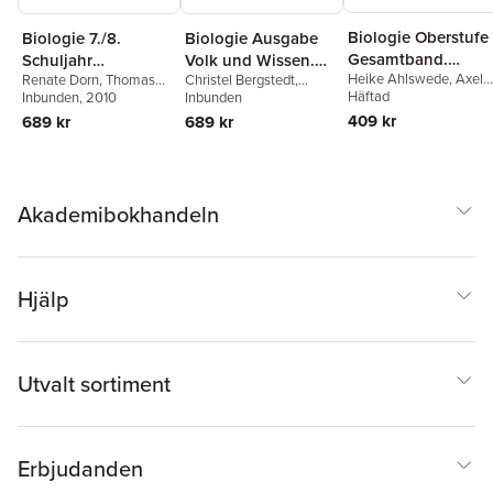
Biologie Oberstufe
Biologie 7./8.
Biologie Ausgabe
Gesamtband.
Schuljahr
Volk und Wissen.
Heike Ahlswede
,
Axel
Lösungsheft
Renate Dorn
,
Thomas
Christel Bergstedt
,
Schülerbuch.
Sekundarschule
Björn Brott
Häftad
,
Brigitte
Freiman
Inbunden
,
Anja Grimmer
, 2010
,
Siegfried Brehme
Inbunden
,
Ausgabe Volk und
Sachsen-Anhalt
Engelhardt
,
Stefanie
Gabriele Gräbe
,
Walter
Ekhard Bruns
,
Ebba
409 kr
689 kr
689 kr
Wissen.
5./6. Schuljahr.
Esders
,
Silke Groß
,
Kleesattel
,
Gert Klepel
,
Ehrnsberger
,
Thomas
Sekundarschule
Schülerbuch
Gabriele Gräbe
,
Walter
Ursula Pälchen
,
Freiman
,
Anja Grimmer
,
Kleesattel
,
Reiner
Wolfgang Ruppert
Ottokar Grönke
Sachsen-Anhalt
Kleinert
,
Andreas Meier
André Remy
,
Wolfgang
Akademibokhandeln
Ruppert
,
Monika
Scherer
,
Frank Scholz
,
Ulrich Weber
,
Marianne
Weis
,
Karl Wilhelm
,
Ulri
Weber
Hjälp
Utvalt sortiment
Erbjudanden