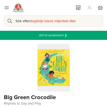
Sök efter
läsglädje bland miljontals titlar
Allt till skolstarten! ❯
Big Green Crocodile
Rhymes to Say and Play