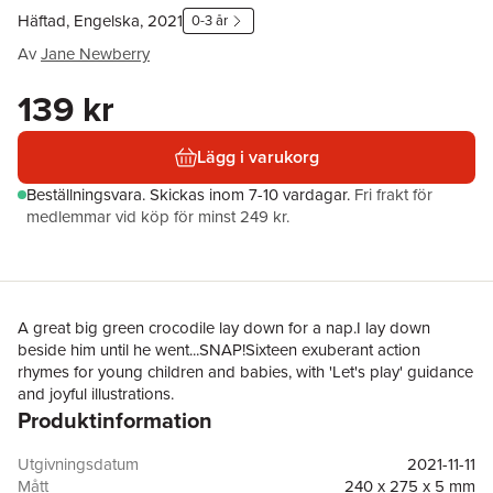
Häftad, Engelska, 2021
0-3 år
Av
Jane Newberry
139 kr
Lägg i varukorg
Beställningsvara.
Skickas
inom 7-10 vardagar
.
Fri frakt för
medlemmar vid köp för minst 249 kr.
A great big green crocodile lay down for a nap.I lay down
beside him until he went...SNAP!Sixteen exuberant action
rhymes for young children and babies, with 'Let's play' guidance
and joyful illustrations.
Produktinformation
Utgivningsdatum
2021-11-11
Mått
240 x 275 x 5 mm