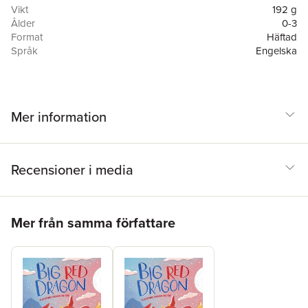
Vikt
192 g
Ålder
0-3
Format
Häftad
Språk
Engelska
Läsålder
0-3
Antal sidor
32
Förlag
Otter-Barry Books
Illustratör
Carolina Rabei
,
Caroline Rabei
Mer information
ISBN
9781913074531
Utmärkelser
Short-listed for CLiPPA CLPE Poetry Award 2021
(UK)
Recensioner i media
Hoppa över listan
Mer från samma författare