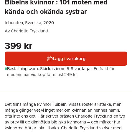
Bibelns kvinnor : 101 möten med
kända och okända systrar
Inbunden, Svenska, 2020
Av
Charlotte Frycklund
399 kr
Lägg i varukorg
Beställningsvara.
Skickas
inom 5-8 vardagar
.
Fri frakt för
medlemmar vid köp för minst 249 kr.
Det finns många kvinnor i Bibeln. Vissas röster är starka, men
många gånger vet vi inget mer om kvinnan än hennes namn,
ofta inte ens det. Här skriver prästen Charlotte Frycklund en typ
av brev till de dimhöljda bibliska kvinnorna – och märker hur
kvinnorna börjar tala tillbaka. Charlotte Frycklund skriver med