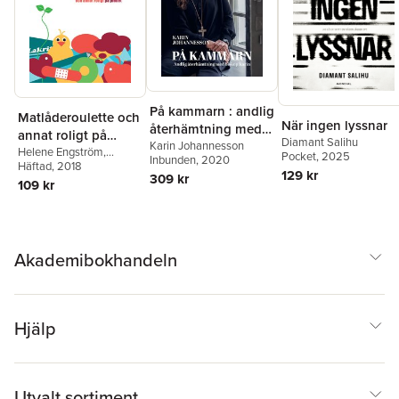
På kammarn : andlig
Matlåderoulette och
När ingen lyssnar
återhämtning med
annat roligt på
Diamant Salihu
biskop Karin
Karin Johannesson
jobbet
Helene Engström
,
Pocket
, 2025
Inbunden
, 2020
Joakim Hedström
Häftad
, 2018
129 kr
309 kr
109 kr
Akademibokhandeln
Hjälp
Utvalt sortiment