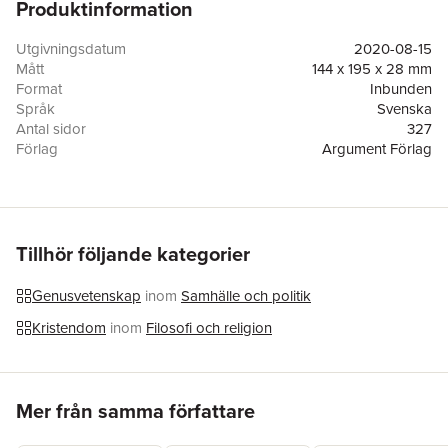
Produktinformation
krispighet och värme så att kvinnorna i Bibeln – som annars ofta
bara nämns i en bisats eller presenteras som en del av sina
mäns berättelser – blir huvudpersoner och kommer till liv.
Utgivningsdatum
2020-08-15
Genom dessa 101 möten lär vi känna Bibelns kvinnor, samtidigt
Mått
144 x 195 x 28 mm
som vi leds genom Bibelns stora berättelse och får insikter om
Format
Inbunden
våra egna liv.
Språk
Svenska
Antal sidor
327
Förlag
Argument Förlag
ISBN
9789173155854
Tillhör följande kategorier
Genusvetenskap
inom
Samhälle och politik
Kristendom
inom
Filosofi och religion
Hoppa över listan
Mer från samma författare