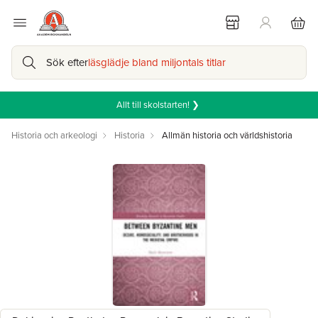
Sök efter
läsglädje bland miljontals titlar
Allt till skolstarten! ❯
Historia och arkeologi
Historia
Allmän historia och världshistoria