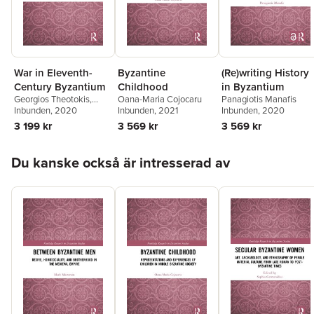
War in Eleventh-
Byzantine
(Re)writing History
Century Byzantium
Childhood
in Byzantium
Georgios Theotokis
,
Oana-Maria Cojocaru
Panagiotis Manafis
Marek Meško
Inbunden
, 2020
Inbunden
, 2021
Inbunden
, 2020
3 199 kr
3 569 kr
3 569 kr
Hoppa över listan
Du kanske också är intresserad av