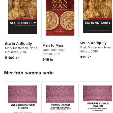
Sex in Antiquity
Sex in Antiquity
Man to Man
Mark Masterson
,
Nancy
Mark Masterson
,
Nancy
Mark Masterson
Sorkin Rabinowitz
Häftad
, 2018
,
Sorkin Rabinowitz
Inbunden
, 2014
,
Häftad
, 2016
James Robson
James Robson
839 kr
5 109 kr
949 kr
Hoppa över listan
Mer från samma serie