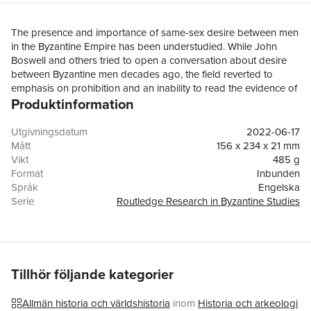
The presence and importance of same-sex desire between men
in the Byzantine Empire has been understudied. While John
Boswell and others tried to open a conversation about desire
between Byzantine men decades ago, the field reverted to
emphasis on prohibition and an inability to read the evidence of
Produktinformation
same-sex desire between men in the sources. Between
Byzantine Men: Desire, Homosociality, and Brotherhood in the
Medieval Empire challenges and transforms this situation by
Utgivningsdatum
2022-06-17
placing at centre stage Byzantine men's desiring relations with
Mått
156 x 234 x 21 mm
one another.This book foregrounds desire between men in and
Vikt
485 g
around the imperial court of the 900s. Analysis of Greek
Format
Inbunden
sources (many untranslated until now) and of material culture
Språk
Engelska
reveals a situation both more liberal than the medieval West and
Serie
Routledge Research in Byzantine Studies
important for its rite of brother-making (adelphopoiesis), which
Antal sidor
220
was a precursor to today’s same-sex marriage. This book
Förlag
Taylor & Francis Inc
transforms our understanding of Byzantine elite men's culture
ISBN
9780815353829
and is an important addition to the history of sex and desire
between men.Between Byzantine Men will appeal to scholars
Tillhör följande kategorier
and general readers who are interested in Byzantine History,
Society, and Culture, the History of Masculinity, and the History
Allmän historia och världshistoria
inom
Historia och arkeologi
of Sexuality.