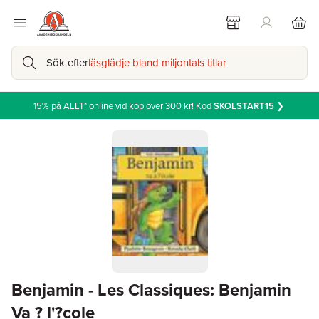
Sök efter
läsglädje bland miljontals titlar
15% på ALLT* online vid köp över 300 kr! Kod
SKOLSTART15
❯
Benjamin - Les Classiques: Benjamin
Va ? l'?cole