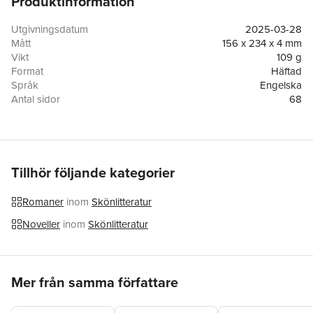
Produktinformation
Utgivningsdatum
2025-03-28
Mått
156 x 234 x 4 mm
Vikt
109 g
Format
Häftad
Språk
Engelska
Antal sidor
68
Förlag
Anson Street Press
ISBN
9781023046640
Tillhör följande kategorier
Romaner
inom
Skönlitteratur
Noveller
inom
Skönlitteratur
Hoppa över listan
Mer från samma författare