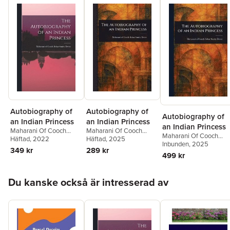
Autobiography of
Autobiography of
Autobiography of
an Indian Princess
an Indian Princess
an Indian Princess
Maharani Of Cooch
Maharani Of Cooch
Maharani Of Cooch
Behar Sunity Devee
Häftad
, 2022
Behar Sunity Devee
Häftad
, 2025
Behar Sunity Devee
Inbunden
, 2025
349 kr
289 kr
499 kr
Hoppa över listan
Du kanske också är intresserad av