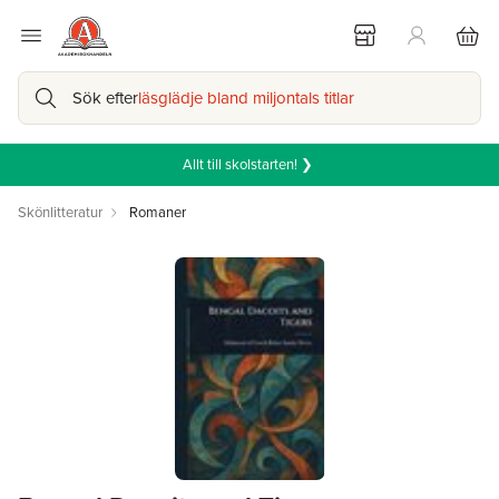
Sök efter
läsglädje bland miljontals titlar
Allt till skolstarten! ❯
Skönlitteratur
Romaner