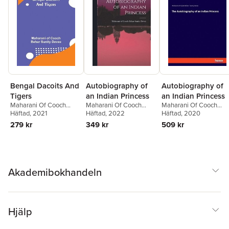
Bengal Dacoits And
Autobiography of
Autobiography of
Tigers
an Indian Princess
an Indian Princess
Maharani Of Cooch
Maharani Of Cooch
Maharani Of Cooch
Behar Sunity Devee
Häftad
, 2021
Behar Sunity Devee
Häftad
, 2022
Behar Sunity Devee
Häftad
, 2020
279 kr
349 kr
509 kr
Akademibokhandeln
Hjälp