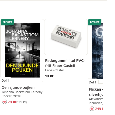
NYHET
NYHET
Radergummi litet PVC-
fritt Faber-Castell
Faber-Castell
19 kr
Del 1
Del 1
Den sjunde pojken
Flickan och
Johanna Bäckström Lerneby
silverhjorten
Pocket
, 2026
Alexandra Bring
79 kr
129 kr
Inbunden
, 2026
219 kr
249 k