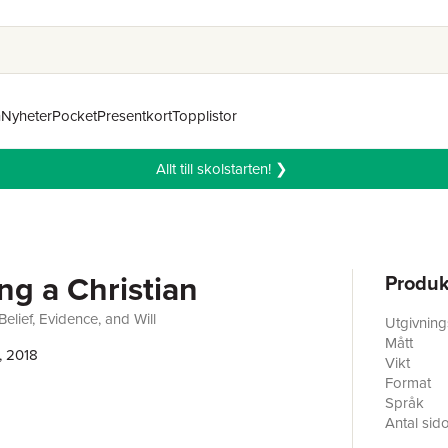
n
Nyheter
Pocket
Presentkort
Topplistor
Allt till skolstarten! ❯
g a Christian
Produk
elief, Evidence, and Will
Utgivnin
Mått
, 2018
Vikt
Format
Språk
Antal sid
Förlag