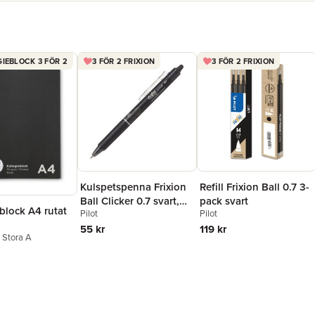
IEBLOCK 3 FÖR 2
3 FÖR 2 FRIXION
3 FÖR 2 FRIXION
Kulspetspenna Frixion
Refill Frixion Ball 0.7 3-
Ball Clicker 0.7 svart,
pack svart
block A4 rutat
Pilot
Pilot
raderbar
55 kr
119 kr
n Stora A