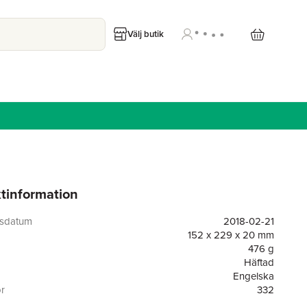
Välj butik
tinformation
gsdatum
2018-02-21
152 x 229 x 20 mm
476 g
Häftad
Engelska
or
332
Wipf & Stock Publishers