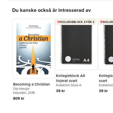
Hoppa över listan
Du kanske också är intresserad av
KOLLEGIEBLOCK 3 FÖR 2
KOLLEG
Kollegie
Kollegieblock A4
svart
linjerat svart
Becoming a Christian
Kollektio
Kollektion Stora A
Ola Hossjer
39 kr
39 kr
Inbunden
, 2018
809 kr