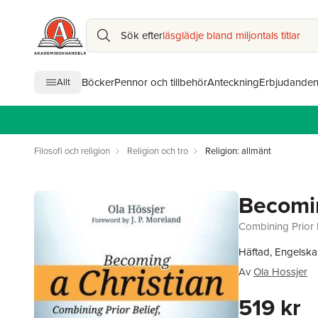
Sök efter
läsglädje bland miljontals titlar
Böcker
Pennor och tillbehör
Anteckning
Erbjudande
Allt
Filosofi och religion
Religion och tro
Religion: allmänt
Becomin
Combining Prior B
Häftad, Engelska
Av
Ola Hossjer
519 kr