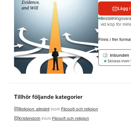
Lägg i
Beställningsvar
vid köp för mins
Finns i fler format
Inbunden
Skickas
inom 
Tillhör följande kategorier
Religion: allmänt
inom
Filosofi och religion
Kristendom
inom
Filosofi och religion