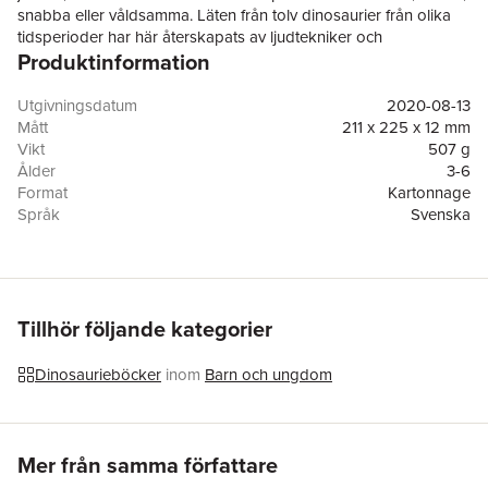
snabba eller våldsamma. Läten från tolv dinosaurier från olika
tidsperioder har här återskapats av ljudtekniker och
Produktinformation
entusiastiska paleontologer. Med den här unika boken kan du
alltså färdas långt tillbaka i tiden, till den tid när ljuden från dessa
märkvärdiga urtidsdjur ekade över kontinenterna.
Utgivningsdatum
2020-08-13
Mått
211 x 225 x 12 mm
Vikt
507 g
Ålder
3-6
Format
Kartonnage
Språk
Svenska
Läsålder
3-6
Antal sidor
24
Förlag
Max Ström
ISBN
9789171265241
Miljömärkning
FSC
Tillhör följande kategorier
Originaltitel
The little book of Dinosaur sounds
Översättare
Hans-Jacob Nilsson, Åsa Jonason
Dinosaurieböcker
inom
Barn och ungdom
Hoppa över listan
Mer från samma författare