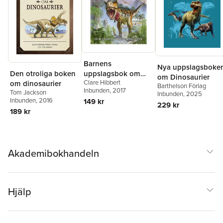
Barnens
Nya uppslagsboke
Den otroliga boken
uppslagsbok om
om Dinosaurier
Clare Hibbert
om dinosaurier
dinosaurier och
Barthelson Förlag
Inbunden
, 2017
Tom Jackson
andra förhistoriska
Inbunden
, 2025
Inbunden
, 2016
149 kr
djur
229 kr
189 kr
Akademibokhandeln
Hjälp