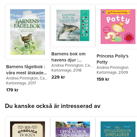
Barnens bok om
Princess Polly's
havens djur :
Potty
Andrea Pinnington
,
Caz
fantastiska djur med
Barnens fågelbok :
Andrea Pinnington
Buckingham
Kartonnage
, 2018
bilder och läten
Kartonnage
, 2009
våra mest älskade
229 kr
Andrea Pinnington
,
Caz
småfåglar med
159 kr
Buckingham
Kartonnage
, 2017
bilder och läten
179 kr
Hoppa över listan
Du kanske också är intresserad av