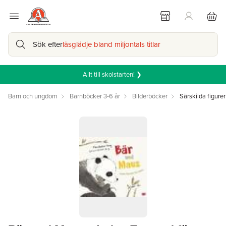
Sök efter
läsglädje bland miljontals titlar
Allt till skolstarten! ❯
Barn och ungdom
Barnböcker 3-6 år
Bilderböcker
Särskilda figurer