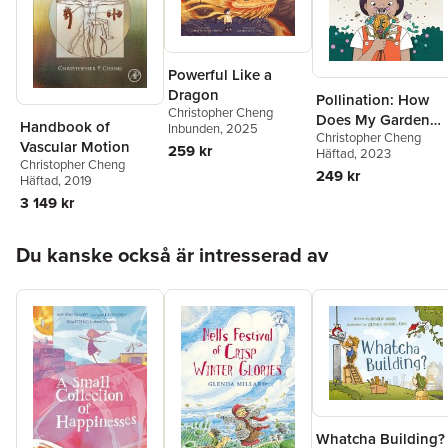
Powerful Like a
Dragon
Pollination: How
Christopher Cheng
Does My Garden
Handbook of
Inbunden
, 2025
Christopher Cheng
Grow?
Vascular Motion
259 kr
Häftad
, 2023
Christopher Cheng
249 kr
Häftad
, 2019
3 149 kr
Hoppa över listan
Du kanske också är intresserad av
Whatcha Building?