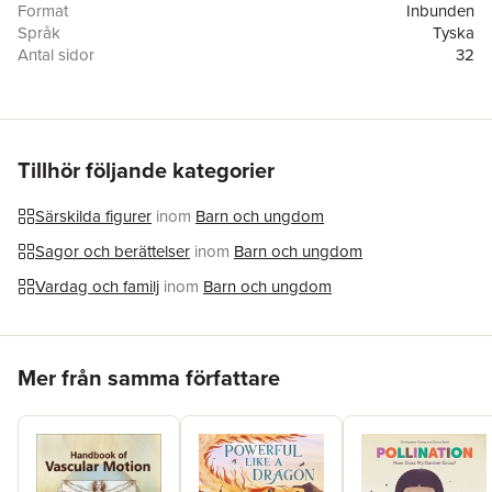
Format
Inbunden
Språk
Tyska
Antal sidor
32
Förlag
cbj
Illustratör
Stephen Michael King
ISBN
9783570179925
Originaltitel
Bear and Rat
Översättare
Knut Krüger
Tillhör följande kategorier
Särskilda figurer
inom
Barn och ungdom
Sagor och berättelser
inom
Barn och ungdom
Vardag och familj
inom
Barn och ungdom
Hoppa över listan
Mer från samma författare