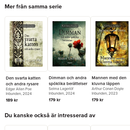
Hoppa över listan
Mer från samma serie
Dimman och andra
Mannen med den
Den svarta katten
spöklika berättelser
kluvna läppen
och andra rysare
Selma Lagerlöf
Arthur Conan Doyle
Edgar Allan Poe
Inbunden
, 2024
Inbunden
, 2023
Inbunden
, 2024
179 kr
179 kr
189 kr
Hoppa över listan
Du kanske också är intresserad av