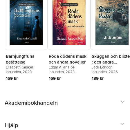
Barnjungfruns
Röda dödens mask
Skuggan och blixt
berättelse
och andra noveller
: och andra
Elizabeth Gaskell
Edgar Allan Poe
Jack London
berättelser
Inbunden
, 2023
Inbunden
, 2023
Inbunden
, 2026
169 kr
169 kr
189 kr
Akademibokhandeln
Hjälp