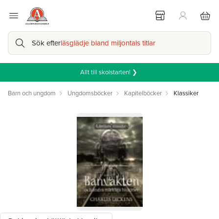
Sök efter
läsglädje bland miljontals titlar
Allt till skolstarten! ❯
Barn och ungdom
Ungdomsböcker
Kapitelböcker
Klassiker