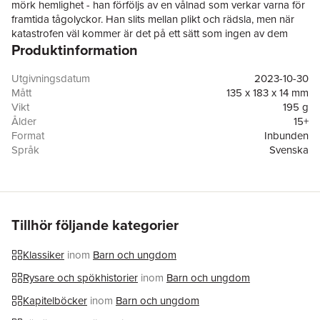
mörk hemlighet - han förföljs av en vålnad som verkar varna för
framtida tågolyckor. Han slits mellan plikt och rädsla, men när
katastrofen väl kommer är det på ett sätt som ingen av dem
Produktinformation
hade kunnat ana ...
BANVAKTEN ('The Signal-Man') är en av Charles Dickens mest
hyllade noveller och innehåller många av de element som
Utgivningsdatum
2023-10-30
karaktäriserar en klassisk spökhistoria. Här återfinns även två
Mått
135 x 183 x 14 mm
andra av hans kända berättelser med övernaturligt tema, och
Vikt
195 g
med sin känsla för stämningar och atmosfärer, och sitt
Ålder
15+
sympatiska sätt att skildra karaktärerna, får man här en fin
Format
Inbunden
ingång till Dickens värld.
Språk
Svenska
Ingår i en serie som på ett lättillgängligt sätt introducerar
Läsålder
15+
klassiker för nya läsare. Varje del avslutas med ett
Serie
Lättlästa klassiker
extramaterial där det ges en bakgrund till såväl berättelserna
Antal sidor
107
som författaren.
Upplaga
1
Förlag
Argasso bokförlag AB
Tillhör följande kategorier
ISBN
9789189362338
Översättare
Maria Fröberg
Klassiker
inom
Barn och ungdom
Rysare och spökhistorier
inom
Barn och ungdom
Kapitelböcker
inom
Barn och ungdom