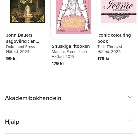
John Bauers
Iconic colouring
sagovärld : en
book
Snuskiga ritboken
Dokument Press
Tilda Törnqvist
magisk målarbok
Magnus Frederiksen
Häftad
, 2024
Häftad
, 2025
Häftad
, 2016
99 kr
179 kr
179 kr
Akademibokhandeln
Hjälp