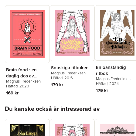
En oanständig
Snuskiga ritboken
Brain food : en
ritbok
Magnus Frederiksen
daglig dos av
Häftad
, 2016
Magnus Frederiksen
Magnus Frederiksen
kreativitet
Häftad
, 2024
179 kr
Häftad
, 2020
179 kr
169 kr
Hoppa över listan
Du kanske också är intresserad av