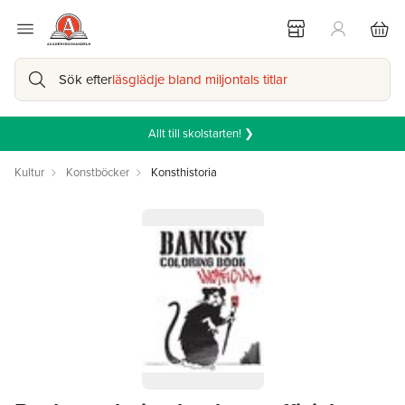
Sök efter
läsglädje bland miljontals titlar
Allt till skolstarten! ❯
Kultur
Konstböcker
Konsthistoria