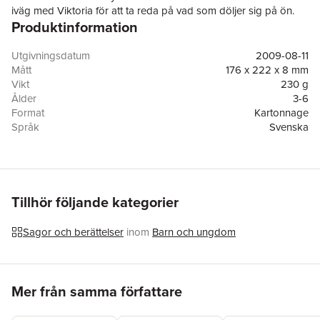
iväg med Viktoria för att ta reda på vad som döljer sig på ön.
Produktinformation
Fast de är inte de enda som är på väg dit Format: 170 x 215 mm
Kartonnage
Utgivningsdatum
2009-08-11
Mått
176 x 222 x 8 mm
Vikt
230 g
Ålder
3-6
Format
Kartonnage
Språk
Svenska
Läsålder
3-6
Serie
Bamse
Antal sidor
42
Upplaga
1
Förlag
Egmont Publishing AB
Tillhör följande kategorier
Illustratör
Lars Bällsten
ISBN
9789174052978
Sagor och berättelser
inom
Barn och ungdom
Hoppa över listan
Mer från samma författare