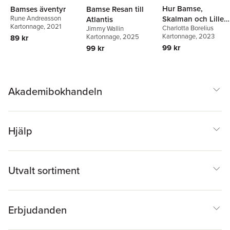
Hur Bamse,
Bamse Resan till
Bamses äventyr
Skalman och Lille
Rune Andreasson
Atlantis
Kartonnage
, 2021
Charlotta Borelius
Jimmy Wallin
Skutt träffades
Kartonnage
, 2023
Kartonnage
, 2025
89 kr
99 kr
99 kr
Akademibokhandeln
Hjälp
Utvalt sortiment
Erbjudanden