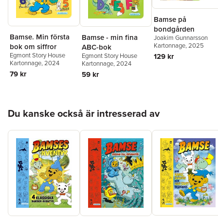
Bamse på
bondgården
Bamse. Min första
Bamse - min fina
Joakim Gunnarsson
Kartonnage
, 2025
bok om siffror
ABC-bok
Egmont Story House
129 kr
Egmont Story House
Kartonnage
, 2024
Kartonnage
, 2024
79 kr
59 kr
Hoppa över listan
Du kanske också är intresserad av