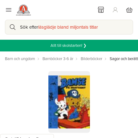
Sök efter
läsglädje bland miljontals titlar
Allt till skolstarten! ❯
Barn och ungdom
Barnböcker 3-6 år
Bilderböcker
Sagor och berätt